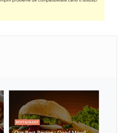
Previzualizează
Descarcă
Aceasta este o temă copil a
Cube Blog
.
Versiune
1.2
Ultima actualizare
6 martie 2024
Instalări active
100+
Versiune WordPress
5.1
Versiune PHP
5.6
Prima pagină a temei