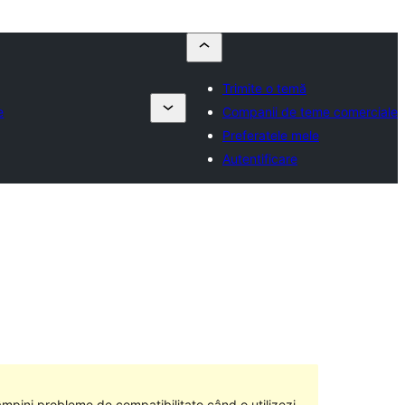
Trimite o temă
e
Companii de teme comerciale
Preferatele mele
Autentificare
âmpini probleme de compatibilitate când o utilizezi