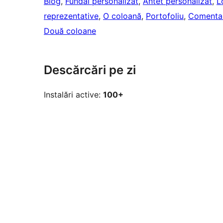
Blog
, 
Fundal personalizat
, 
Antet personalizat
, 
L
reprezentative
, 
O coloană
, 
Portofoliu
, 
Comentari
Două coloane
Descărcări pe zi
Instalări active:
100+