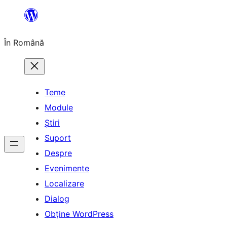
Sari
la
În Română
conținut
Teme
Module
Știri
Suport
Despre
Evenimente
Localizare
Dialog
Obține WordPress