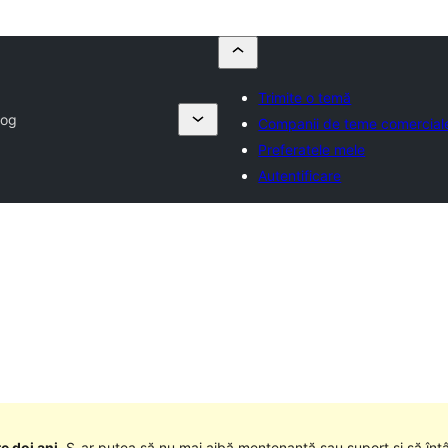
Trimite o temă
log
Companii de teme comercial
Preferatele mele
Autentificare
e doi ani
. S-ar putea să nu mai aibă mentenanță sau suport și să înt