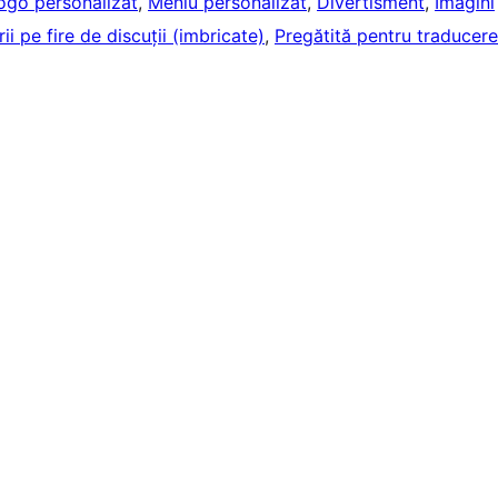
ogo personalizat
, 
Meniu personalizat
, 
Divertisment
, 
Imagini
i pe fire de discuții (imbricate)
, 
Pregătită pentru traducere