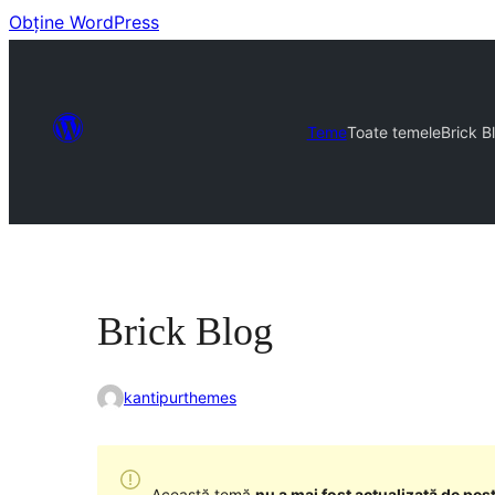
Obține WordPress
Teme
Toate temele
Brick B
Brick Blog
kantipurthemes
Această temă
nu a mai fost actualizată de pest