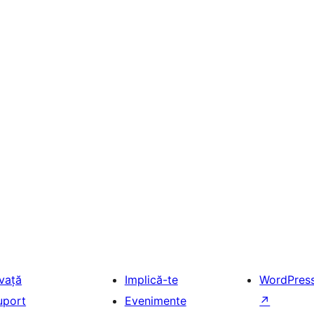
nvață
Implică-te
WordPres
uport
Evenimente
↗