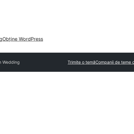
g
Obține WordPress
m Wedding
Trimite o temă
Companii de teme 