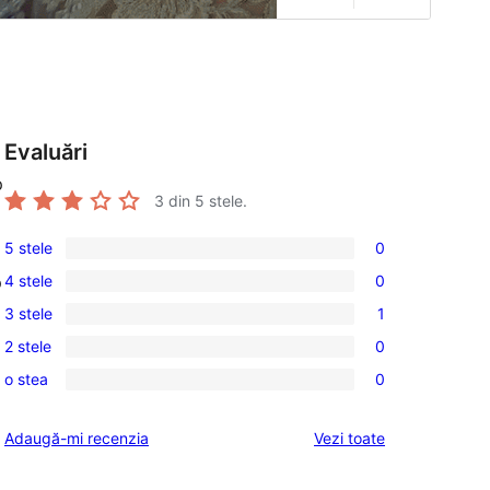
Evaluări
p
3
din 5 stele.
5 stele
0
0
4 stele
0
p
5
0
3 stele
1
–
4
1
recenzii
2 stele
0
–
3
0
(stele)
recenzii
o stea
0
–
2
0
(stele)
recenzie
–
1
recenziile
Adaugă-mi recenzia
Vezi toate
(stele)
recenzii
–
(stele)
recenzii