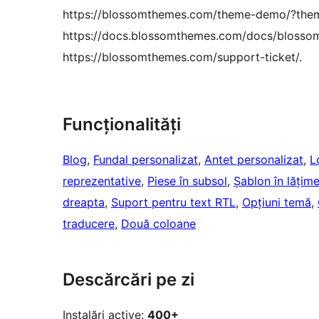
https://blossomthemes.com/theme-demo/?them
https://docs.blossomthemes.com/docs/blossom
https://blossomthemes.com/support-ticket/.
Funcționalități
Blog
, 
Fundal personalizat
, 
Antet personalizat
, 
L
reprezentative
, 
Piese în subsol
, 
Șablon în lățim
dreapta
, 
Suport pentru text RTL
, 
Opțiuni temă
, 
traducere
, 
Două coloane
Descărcări pe zi
Instalări active:
400+