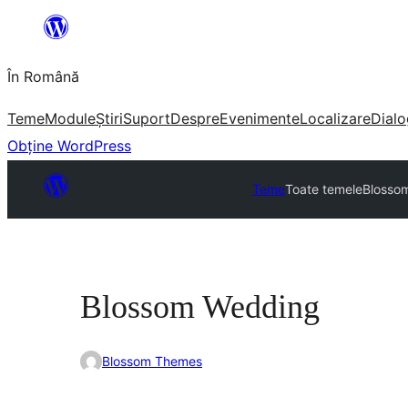
Sari
la
În Română
conținut
Teme
Module
Știri
Suport
Despre
Evenimente
Localizare
Dialo
Obține WordPress
Teme
Toate temele
Blosso
Blossom Wedding
Blossom Themes