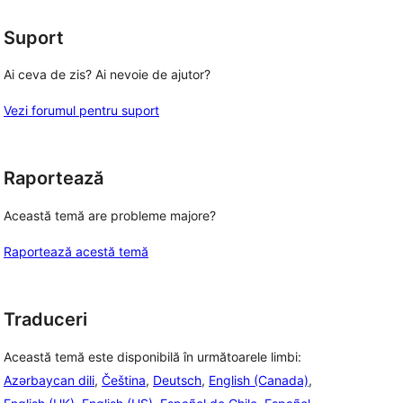
(stele)
Suport
Ai ceva de zis? Ai nevoie de ajutor?
Vezi forumul pentru suport
Raportează
Această temă are probleme majore?
Raportează acestă temă
Traduceri
Această temă este disponibilă în următoarele limbi:
Azərbaycan dili
,
Čeština
,
Deutsch
,
English (Canada)
,