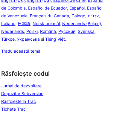
English (UK)
,
English (US)
,
Español de Chile
,
Español
de Colombia
,
Español de Ecuador
,
Español
,
Español
de Venezuela
,
Français du Canada
,
Galego
,
עִבְרִית
,
Italiano
,
日本語
,
Norsk bokmål
,
Nederlands (België)
,
Nederlands
,
Polski
,
Română
,
Русский
,
Svenska
,
Türkçe
,
Українська
și
Tiếng Việt
.
Tradu această temă
Răsfoiește codul
Jurnal de dezvoltare
Depozitar Subversion
Răsfoiește în Trac
Tichete Trac