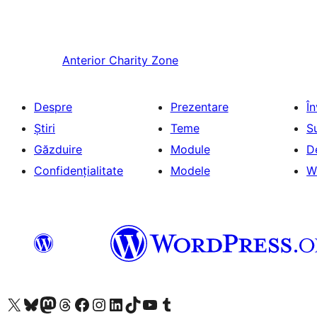
Anterior
Charity Zone
Despre
Prezentare
Î
Știri
Teme
S
Găzduire
Module
D
Confidențialitate
Modele
W
Mergi la contul nostru X (fost Twitter)
Vizitează contul nostru Bluesky
Vizitează contul nostru Mastodon
Vizitează contul nostru Threads
Vizitează pagina noastră Facebook
Vizitează-ne pe Instagram
Vizitează-ne pe LinkedIn
Vizitează contul nostru TikTok
Vizitează canalul nostru YouTube
Vizitează contul nostru Tumblr