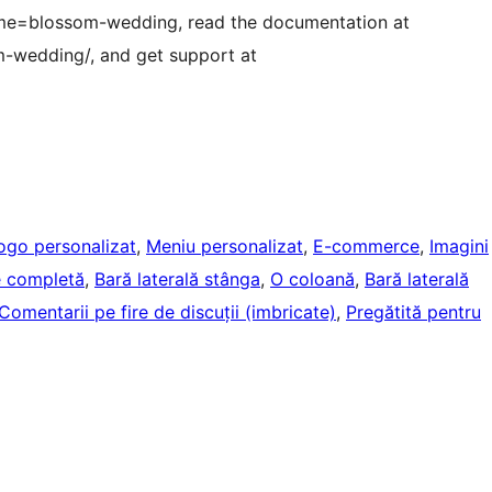
e=blossom-wedding, read the documentation at
-wedding/, and get support at
ogo personalizat
, 
Meniu personalizat
, 
E-commerce
, 
Imagini
e completă
, 
Bară laterală stânga
, 
O coloană
, 
Bară laterală
Comentarii pe fire de discuții (imbricate)
, 
Pregătită pentru