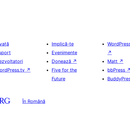
nvață
Implică-te
WordPres
uport
Evenimente
↗
ezvoltatori
Donează
↗
Matt
↗
ordPress.tv
↗
Five for the
bbPress
Future
BuddyPre
În Română