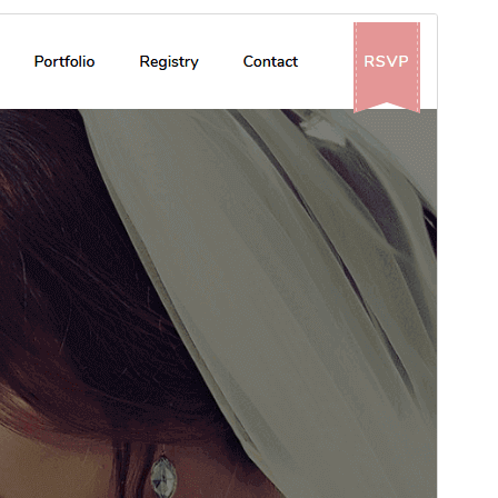
Temă comercială
Această temă este gratuită, dar oferă actualizări
comerciale suplimentare sau suport plătit.
Vezi
suportul
Previzualizează
Descarcă
Versiune
1.1.6
Ultima actualizare
5 aprilie 2026
Instalări active
400+
Versiune WordPress
6.2
Versiune PHP
7.4
Prima pagină a temei