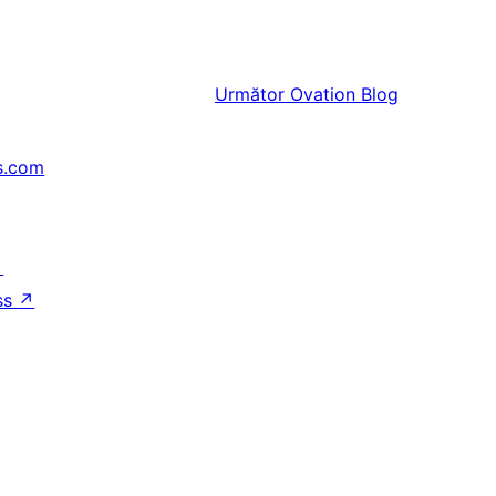
Următor
Ovation Blog
s.com
↗
ss
↗