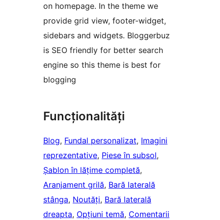
on homepage. In the theme we
provide grid view, footer-widget,
sidebars and widgets. Bloggerbuz
is SEO friendly for better search
engine so this theme is best for
blogging
Funcționalități
Blog
, 
Fundal personalizat
, 
Imagini
reprezentative
, 
Piese în subsol
, 
Șablon în lățime completă
, 
Aranjament grilă
, 
Bară laterală
stânga
, 
Noutăți
, 
Bară laterală
dreapta
, 
Opțiuni temă
, 
Comentarii