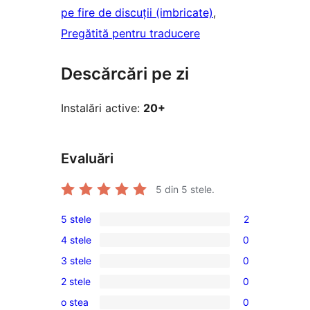
pe fire de discuții (imbricate)
, 
Pregătită pentru traducere
Descărcări pe zi
Instalări active:
20+
Evaluări
5
din 5 stele.
5 stele
2
2
4 stele
0
5
0
3 stele
0
–
4
0
recenzii
2 stele
0
–
3
0
(stele)
recenzii
o stea
0
–
2
0