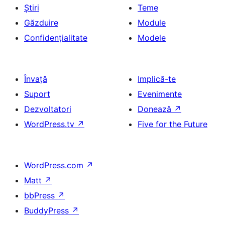
Știri
Teme
Găzduire
Module
Confidențialitate
Modele
Învață
Implică-te
Suport
Evenimente
Dezvoltatori
Donează
↗
WordPress.tv
↗
Five for the Future
WordPress.com
↗
Matt
↗
bbPress
↗
BuddyPress
↗