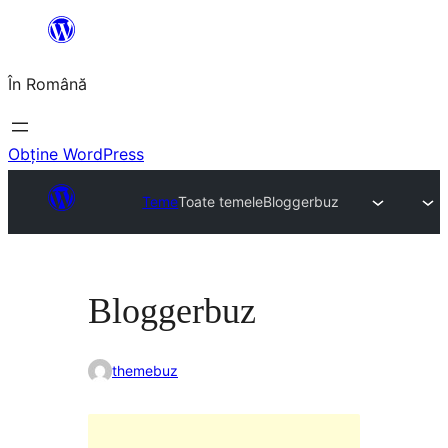
Sari
la
În Română
conținut
Obține WordPress
Teme
Toate temele
Bloggerbuz
Bloggerbuz
themebuz