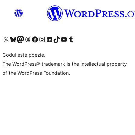
Mergi la contul nostru X (fost Twitter)
Vizitează contul nostru Bluesky
Vizitează contul nostru Mastodon
Vizitează contul nostru Threads
Vizitează pagina noastră Facebook
Vizitează-ne pe Instagram
Vizitează-ne pe LinkedIn
Vizitează contul nostru TikTok
Vizitează canalul nostru YouTube
Vizitează contul nostru Tumblr
Codul este poezie.
The WordPress® trademark is the intellectual property
of the WordPress Foundation.