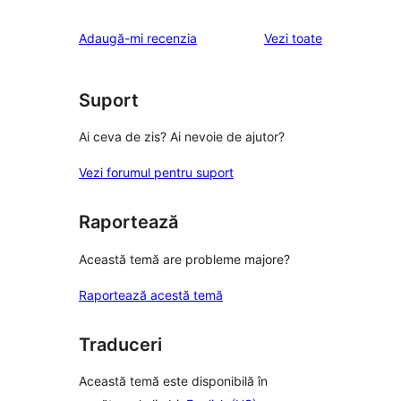
(stele)
recenzii
–
1
recenziile
Adaugă-mi recenzia
Vezi toate
(stele)
recenzii
–
(stele)
recenzii
(stele)
Suport
Ai ceva de zis? Ai nevoie de ajutor?
Vezi forumul pentru suport
Raportează
Această temă are probleme majore?
Raportează acestă temă
Traduceri
Această temă este disponibilă în