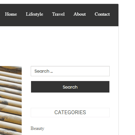
Previzualizează
Descarcă
Aceasta este o temă copil a
Blog Bank
.
Versiune
1.0.9
Ultima actualizare
2 iulie 2026
Instalări active
60+
Versiune PHP
5.6
Prima pagină a temei