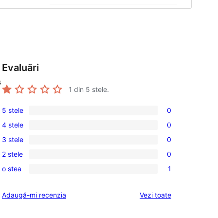
Evaluări
s
1
din 5 stele.
5 stele
0
0
4 stele
0
5
0
3 stele
0
–
4
0
recenzii
2 stele
0
–
3
0
(stele)
recenzii
o stea
1
–
2
1
(stele)
recenzii
–
1
recenziile
Adaugă-mi recenzia
Vezi toate
(stele)
recenzii
–
(stele)
recenzie