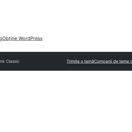
g
Obține WordPress
nk Classic
Trimite o temă
Companii de teme 