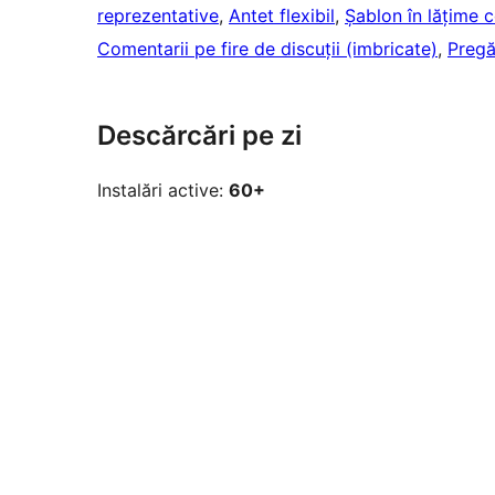
reprezentative
, 
Antet flexibil
, 
Șablon în lățime 
Comentarii pe fire de discuții (imbricate)
, 
Pregă
Descărcări pe zi
Instalări active:
60+