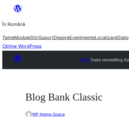
Sari
la
În Română
conținut
Teme
Module
Știri
Suport
Despre
Evenimente
Localizare
Dialo
Obține WordPress
Teme
Toate temele
Blog Ba
Blog Bank Classic
WP theme Space