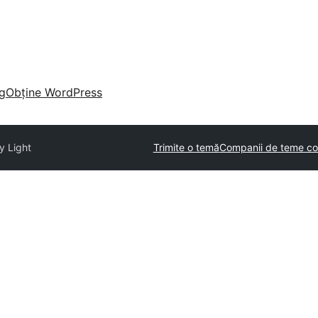
g
Obține WordPress
y Light
Trimite o temă
Companii de teme co