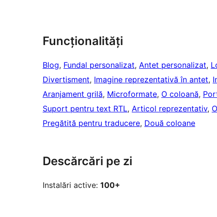
Funcționalități
Blog
, 
Fundal personalizat
, 
Antet personalizat
, 
L
Divertisment
, 
Imagine reprezentativă în antet
, 
I
Aranjament grilă
, 
Microformate
, 
O coloană
, 
Por
Suport pentru text RTL
, 
Articol reprezentativ
, 
O
Pregătită pentru traducere
, 
Două coloane
Descărcări pe zi
Instalări active:
100+