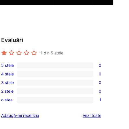
Evaluări
1
din 5 stele.
5 stele
0
0
4 stele
0
5
0
3 stele
0
–
4
0
recenzii
2 stele
0
–
3
0
(stele)
recenzii
o stea
1
–
2
1
(stele)
recenzii
–
1
recenziile
Adaugă-mi recenzia
Vezi toate
(stele)
recenzii
–
(stele)
recenzie