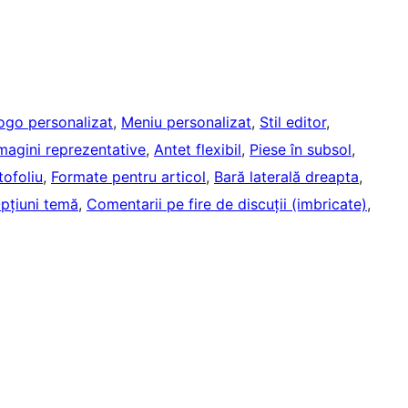
ogo personalizat
, 
Meniu personalizat
, 
Stil editor
, 
magini reprezentative
, 
Antet flexibil
, 
Piese în subsol
, 
tofoliu
, 
Formate pentru articol
, 
Bară laterală dreapta
, 
pțiuni temă
, 
Comentarii pe fire de discuții (imbricate)
, 