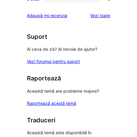
2
0
(stele)
recenzii
–
1
recenziile
Adaugă-mi recenzia
Vezi toate
(stele)
recenzii
–
(stele)
recenzii
(stele)
Suport
Ai ceva de zis? Ai nevoie de ajutor?
Vezi forumul pentru suport
Raportează
Această temă are probleme majore?
Raportează acestă temă
Traduceri
Această temă este disponibilă în