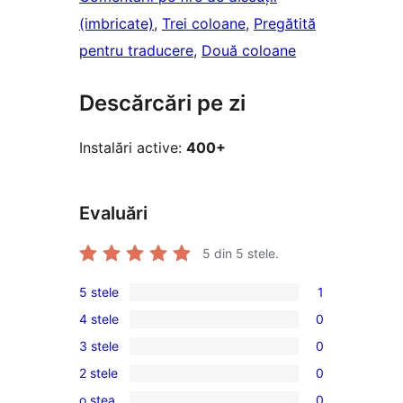
(imbricate)
, 
Trei coloane
, 
Pregătită
pentru traducere
, 
Două coloane
Descărcări pe zi
Instalări active:
400+
Evaluări
5
din 5 stele.
5 stele
1
1
4 stele
0
5
0
3 stele
0
–
4
0
recenzie
2 stele
0
–
3
0
(stele)
recenzii
o stea
0
–