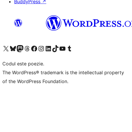
BuddyPress
↗
Mergi la contul nostru X (fost Twitter)
Vizitează contul nostru Bluesky
Vizitează contul nostru Mastodon
Vizitează contul nostru Threads
Vizitează pagina noastră Facebook
Vizitează-ne pe Instagram
Vizitează-ne pe LinkedIn
Vizitează contul nostru TikTok
Vizitează canalul nostru YouTube
Vizitează contul nostru Tumblr
Codul este poezie.
The WordPress® trademark is the intellectual property
of the WordPress Foundation.