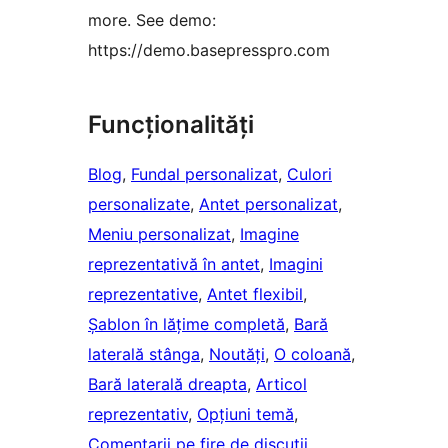
more. See demo:
https://demo.basepresspro.com
Funcționalități
Blog
, 
Fundal personalizat
, 
Culori
personalizate
, 
Antet personalizat
, 
Meniu personalizat
, 
Imagine
reprezentativă în antet
, 
Imagini
reprezentative
, 
Antet flexibil
, 
Șablon în lățime completă
, 
Bară
laterală stânga
, 
Noutăți
, 
O coloană
, 
Bară laterală dreapta
, 
Articol
reprezentativ
, 
Opțiuni temă
, 
Comentarii pe fire de discuții