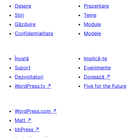
Despre
Prezentare
Știri
Teme
Găzduire
Module
Confidențialitate
Modele
Învață
Implică-te
Suport
Evenimente
Dezvoltatori
Donează
↗
WordPress.tv
↗
Five for the Future
WordPress.com
↗
Matt
↗
bbPress
↗