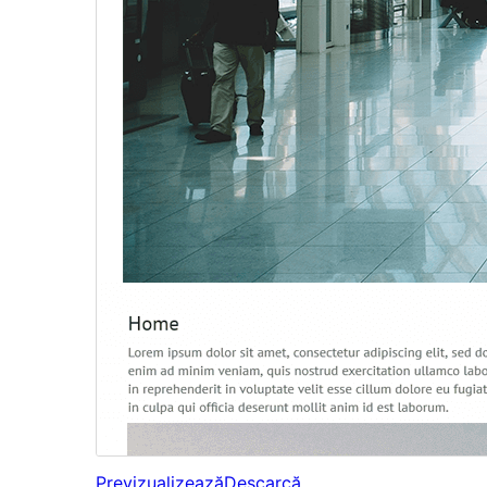
Previzualizează
Descarcă