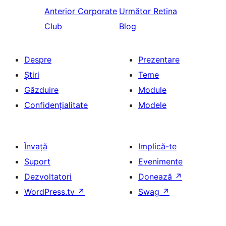
Anterior
Corporate
Următor
Retina
Club
Blog
Despre
Prezentare
Știri
Teme
Găzduire
Module
Confidențialitate
Modele
Învață
Implică-te
Suport
Evenimente
Dezvoltatori
Donează
↗
WordPress.tv
↗
Swag
↗