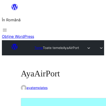
Sari
la
În Română
conținut
Obține WordPress
Teme
Toate temele
AyaAirPort
AyaAirPort
ayatemplates