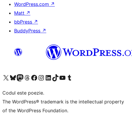
WordPress.com
↗
Matt
↗
bbPress
↗
BuddyPress
↗
Mergi la contul nostru X (fost Twitter)
Vizitează contul nostru Bluesky
Vizitează contul nostru Mastodon
Vizitează contul nostru Threads
Vizitează pagina noastră Facebook
Vizitează-ne pe Instagram
Vizitează-ne pe LinkedIn
Vizitează contul nostru TikTok
Vizitează canalul nostru YouTube
Vizitează contul nostru Tumblr
Codul este poezie.
The WordPress® trademark is the intellectual property
of the WordPress Foundation.