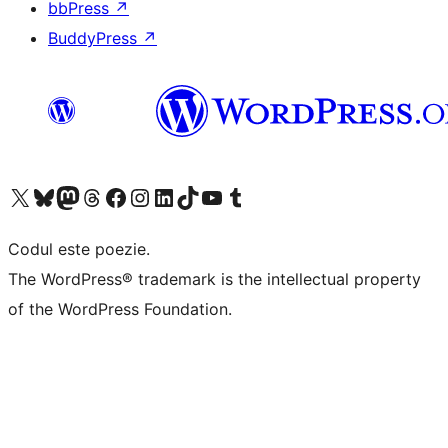
bbPress
↗
BuddyPress
↗
Mergi la contul nostru X (fost Twitter)
Vizitează contul nostru Bluesky
Vizitează contul nostru Mastodon
Vizitează contul nostru Threads
Vizitează pagina noastră Facebook
Vizitează-ne pe Instagram
Vizitează-ne pe LinkedIn
Vizitează contul nostru TikTok
Vizitează canalul nostru YouTube
Vizitează contul nostru Tumblr
Codul este poezie.
The WordPress® trademark is the intellectual property
of the WordPress Foundation.