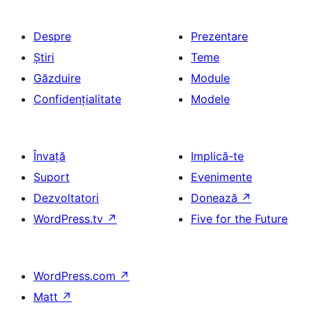
Despre
Prezentare
Știri
Teme
Găzduire
Module
Confidențialitate
Modele
Învață
Implică-te
Suport
Evenimente
Dezvoltatori
Donează
↗
WordPress.tv
↗
Five for the Future
WordPress.com
↗
Matt
↗