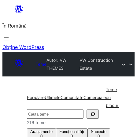
Sari
la
În Română
conținut
Obține WordPress
Autor: VW
VW Construction
Teme
THEMES
Estate
Teme
Populare
Ultimele
Comunitate
Comerciale
cu
blocuri
Caută
216 teme
Aranjamente
Funcționalități
Subiecte
0
0
0