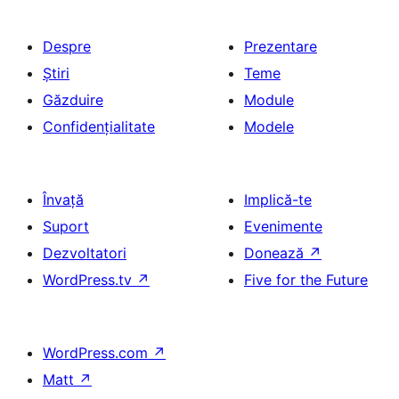
Despre
Prezentare
Știri
Teme
Găzduire
Module
Confidențialitate
Modele
Învață
Implică-te
Suport
Evenimente
Dezvoltatori
Donează
↗
WordPress.tv
↗
Five for the Future
WordPress.com
↗
Matt
↗