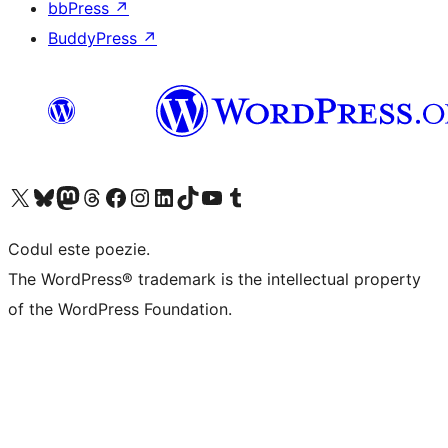
bbPress
↗
BuddyPress
↗
Mergi la contul nostru X (fost Twitter)
Vizitează contul nostru Bluesky
Vizitează contul nostru Mastodon
Vizitează contul nostru Threads
Vizitează pagina noastră Facebook
Vizitează-ne pe Instagram
Vizitează-ne pe LinkedIn
Vizitează contul nostru TikTok
Vizitează canalul nostru YouTube
Vizitează contul nostru Tumblr
Codul este poezie.
The WordPress® trademark is the intellectual property
of the WordPress Foundation.