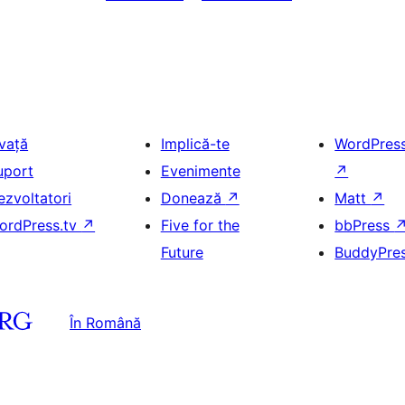
nvață
Implică-te
WordPres
uport
Evenimente
↗
ezvoltatori
Donează
↗
Matt
↗
ordPress.tv
↗
Five for the
bbPress
Future
BuddyPre
În Română