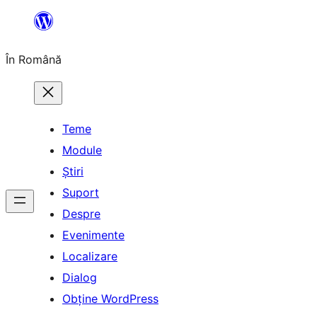
Sari
la
În Română
conținut
Teme
Module
Știri
Suport
Despre
Evenimente
Localizare
Dialog
Obține WordPress