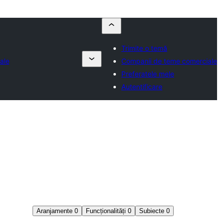
Trimite o temă
ale
Companii de teme comerciale
Preferatele mele
Autentificare
Aranjamente
0
Funcționalități
0
Subiecte
0