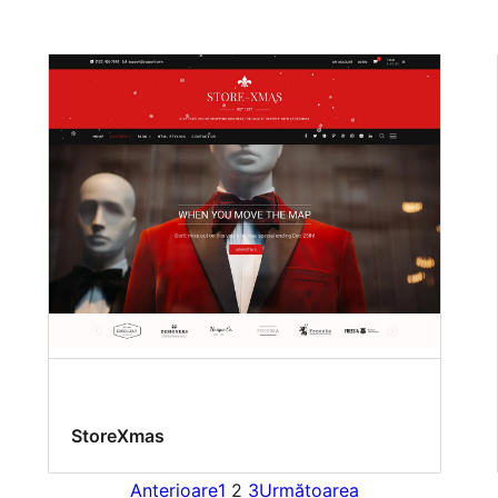
StoreXmas
Anterioare
1
2
3
Următoarea