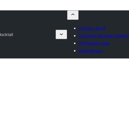
Trimite o temă
ocktail
Companii de teme comerci
Preferatele mele
Autentificare