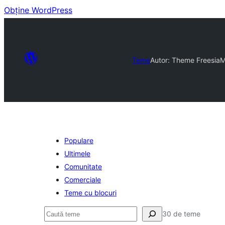
Obține WordPress
Teme
Autor: Theme Freesia
M
Populare
Ultimele
Comunitate
Comerciale
Teme cu blocuri
Caută
30 de teme