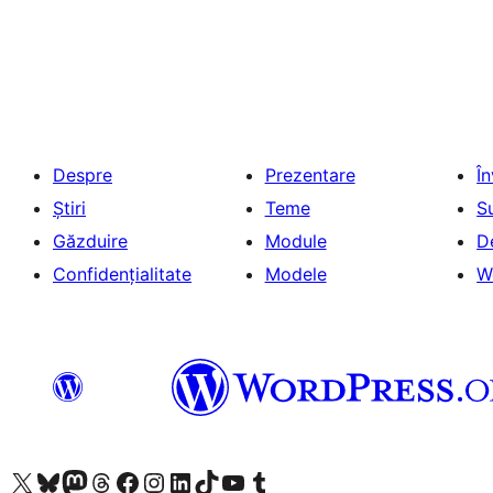
Despre
Prezentare
Î
Știri
Teme
S
Găzduire
Module
D
Confidențialitate
Modele
W
Mergi la contul nostru X (fost Twitter)
Vizitează contul nostru Bluesky
Vizitează contul nostru Mastodon
Vizitează contul nostru Threads
Vizitează pagina noastră Facebook
Vizitează-ne pe Instagram
Vizitează-ne pe LinkedIn
Vizitează contul nostru TikTok
Vizitează canalul nostru YouTube
Vizitează contul nostru Tumblr