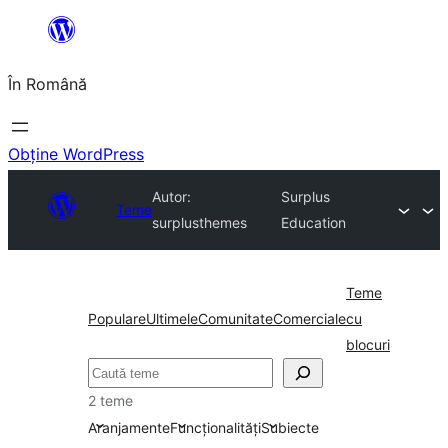
Sari
la
În Română
conținut
Obține WordPress
Autor:
Surplus
Teme
surplusthemes
Education
Teme
Populare
Ultimele
Comunitate
Comerciale
cu
blocuri
Caută
2 teme
Aranjamente
Funcționalități
Subiecte