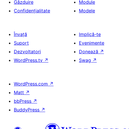
Găzduire
Module
Confidențialitate
Modele
Învață
Implică-te
Suport
Evenimente
Dezvoltatori
Donează
↗
WordPress.tv
↗
Swag
↗
WordPress.com
↗
Matt
↗
bbPress
↗
BuddyPress
↗