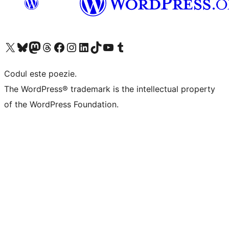
Mergi la contul nostru X (fost Twitter)
Vizitează contul nostru Bluesky
Vizitează contul nostru Mastodon
Vizitează contul nostru Threads
Vizitează pagina noastră Facebook
Vizitează-ne pe Instagram
Vizitează-ne pe LinkedIn
Vizitează contul nostru TikTok
Vizitează canalul nostru YouTube
Vizitează contul nostru Tumblr
Codul este poezie.
The WordPress® trademark is the intellectual property
of the WordPress Foundation.