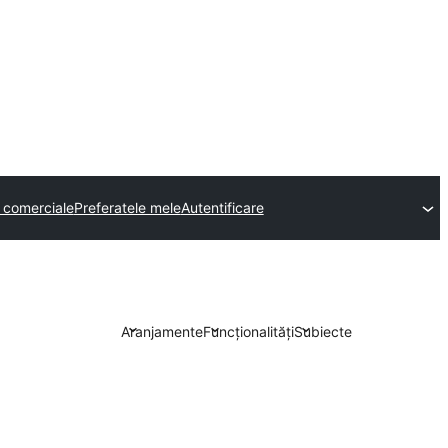
 comerciale
Preferatele mele
Autentificare
Aranjamente
Funcționalități
Subiecte