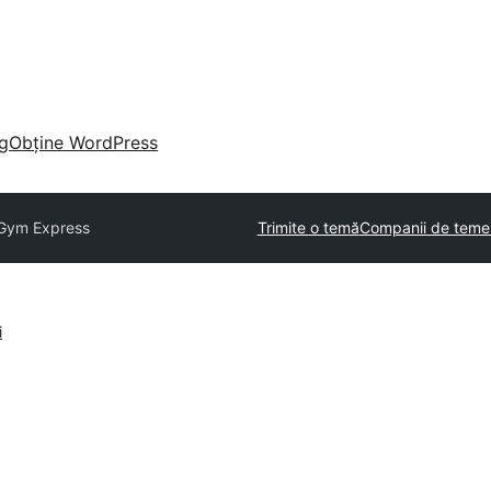
g
Obține WordPress
Gym Express
Trimite o temă
Companii de teme
i