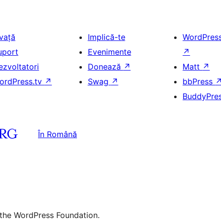
nvață
Implică-te
WordPres
uport
Evenimente
↗
ezvoltatori
Donează
↗
Matt
↗
ordPress.tv
↗
Swag
↗
bbPress
BuddyPre
În Română
 the WordPress Foundation.