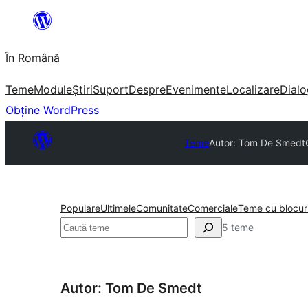
Sari
la
În Română
conținut
Teme
Module
Știri
Suport
Despre
Evenimente
Localizare
Dialo
Obține WordPress
Teme
Autor: Tom De Smedt
Populare
Ultimele
Comunitate
Comerciale
Teme cu blocur
Caută
5 teme
Autor: Tom De Smedt