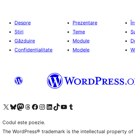
Despre
Prezentare
Î
Știri
Teme
S
Găzduire
Module
D
Confidențialitate
Modele
W
Mergi la contul nostru X (fost Twitter)
Vizitează contul nostru Bluesky
Vizitează contul nostru Mastodon
Vizitează contul nostru Threads
Vizitează pagina noastră Facebook
Vizitează-ne pe Instagram
Vizitează-ne pe LinkedIn
Vizitează contul nostru TikTok
Vizitează canalul nostru YouTube
Vizitează contul nostru Tumblr
Codul este poezie.
The WordPress® trademark is the intellectual property of