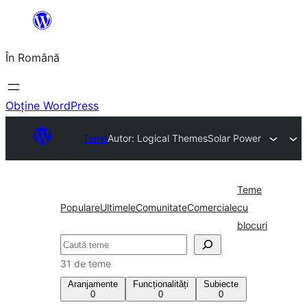
Sari
la
În Română
conținut
Obține WordPress
Teme
Autor: Logical Themes
Solar Power
Teme
Populare
Ultimele
Comunitate
Comerciale
cu
blocuri
Caută
31 de teme
Aranjamente
Funcționalități
Subiecte
0
0
0