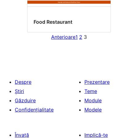
Food Restaurant
Anterioare
1
2
3
Despre
Prezentare
Știri
Teme
Găzduire
Module
Confidențialitate
Modele
Învață
Implică-te