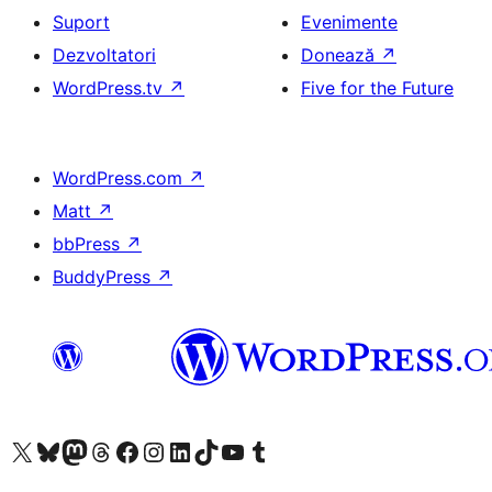
Suport
Evenimente
Dezvoltatori
Donează
↗
WordPress.tv
↗
Five for the Future
WordPress.com
↗
Matt
↗
bbPress
↗
BuddyPress
↗
Mergi la contul nostru X (fost Twitter)
Vizitează contul nostru Bluesky
Vizitează contul nostru Mastodon
Vizitează contul nostru Threads
Vizitează pagina noastră Facebook
Vizitează-ne pe Instagram
Vizitează-ne pe LinkedIn
Vizitează contul nostru TikTok
Vizitează canalul nostru YouTube
Vizitează contul nostru Tumblr