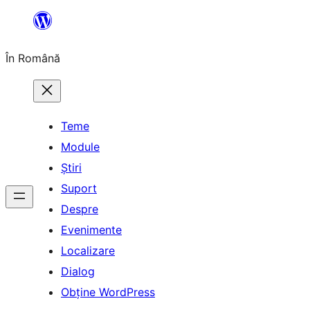
Sari
la
În Română
conținut
Teme
Module
Știri
Suport
Despre
Evenimente
Localizare
Dialog
Obține WordPress