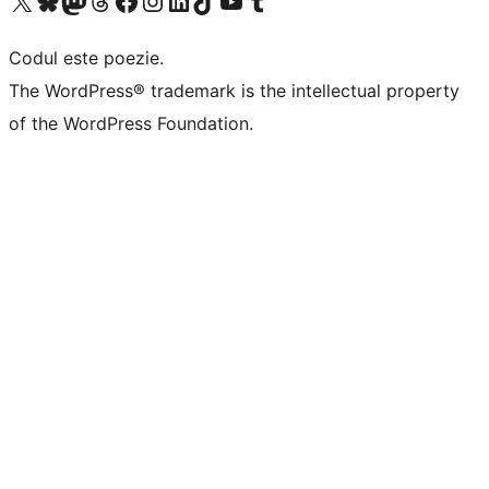
Mergi la contul nostru X (fost Twitter)
Vizitează contul nostru Bluesky
Vizitează contul nostru Mastodon
Vizitează contul nostru Threads
Vizitează pagina noastră Facebook
Vizitează-ne pe Instagram
Vizitează-ne pe LinkedIn
Vizitează contul nostru TikTok
Vizitează canalul nostru YouTube
Vizitează contul nostru Tumblr
Codul este poezie.
The WordPress® trademark is the intellectual property
of the WordPress Foundation.