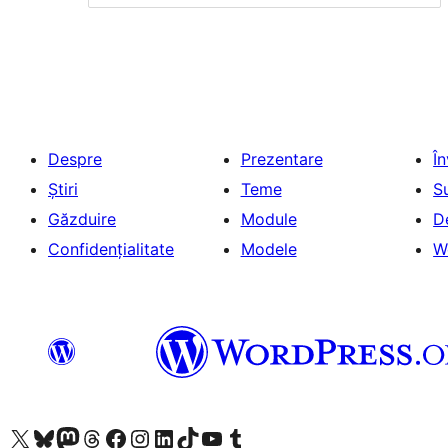
Despre
Prezentare
Î
Știri
Teme
S
Găzduire
Module
D
Confidențialitate
Modele
W
Mergi la contul nostru X (fost Twitter)
Vizitează contul nostru Bluesky
Vizitează contul nostru Mastodon
Vizitează contul nostru Threads
Vizitează pagina noastră Facebook
Vizitează-ne pe Instagram
Vizitează-ne pe LinkedIn
Vizitează contul nostru TikTok
Vizitează canalul nostru YouTube
Vizitează contul nostru Tumblr