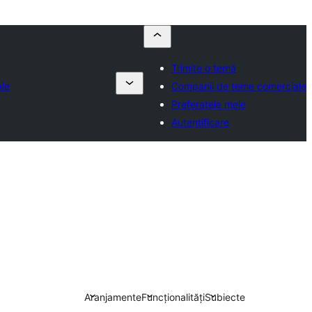
Trimite o temă
le
Companii de teme comerciale
Preferatele mele
Autentificare
Aranjamente
Funcționalități
Subiecte