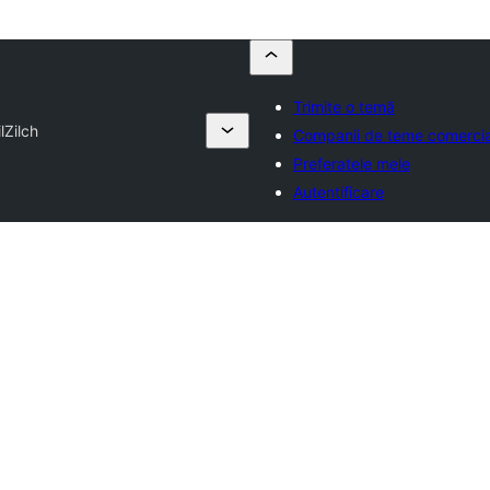
Trimite o temă
l
Zilch
Companii de teme comercia
Preferatele mele
Autentificare