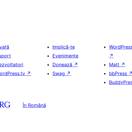
nvață
Implică-te
WordPres
uport
Evenimente
↗
ezvoltatori
Donează
↗
Matt
↗
ordPress.tv
↗
Swag
↗
bbPress
BuddyPre
În Română