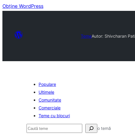
Obține WordPress
Teme
Autor: Shivcharan Pati
Populare
Ultimele
Comunitate
Comerciale
Teme cu blocuri
Caută
o temă