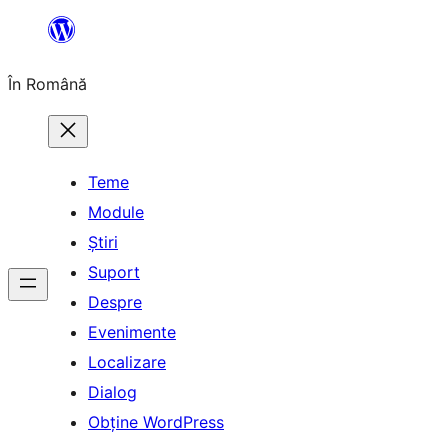
Sari
la
În Română
conținut
Teme
Module
Știri
Suport
Despre
Evenimente
Localizare
Dialog
Obține WordPress