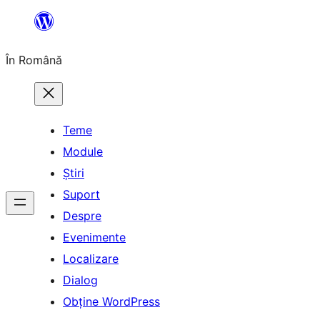
Sari
la
În Română
conținut
Teme
Module
Știri
Suport
Despre
Evenimente
Localizare
Dialog
Obține WordPress