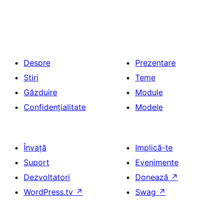
Despre
Prezentare
Știri
Teme
Găzduire
Module
Confidențialitate
Modele
Învață
Implică-te
Suport
Evenimente
Dezvoltatori
Donează
↗
WordPress.tv
↗
Swag
↗