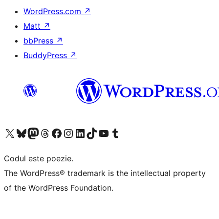
WordPress.com
↗
Matt
↗
bbPress
↗
BuddyPress
↗
Mergi la contul nostru X (fost Twitter)
Vizitează contul nostru Bluesky
Vizitează contul nostru Mastodon
Vizitează contul nostru Threads
Vizitează pagina noastră Facebook
Vizitează-ne pe Instagram
Vizitează-ne pe LinkedIn
Vizitează contul nostru TikTok
Vizitează canalul nostru YouTube
Vizitează contul nostru Tumblr
Codul este poezie.
The WordPress® trademark is the intellectual property
of the WordPress Foundation.