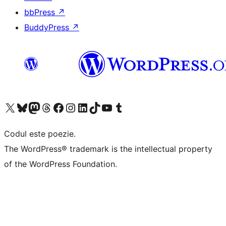
bbPress
↗
BuddyPress
↗
Mergi la contul nostru X (fost Twitter)
Vizitează contul nostru Bluesky
Vizitează contul nostru Mastodon
Vizitează contul nostru Threads
Vizitează pagina noastră Facebook
Vizitează-ne pe Instagram
Vizitează-ne pe LinkedIn
Vizitează contul nostru TikTok
Vizitează canalul nostru YouTube
Vizitează contul nostru Tumblr
Codul este poezie.
The WordPress® trademark is the intellectual property
of the WordPress Foundation.