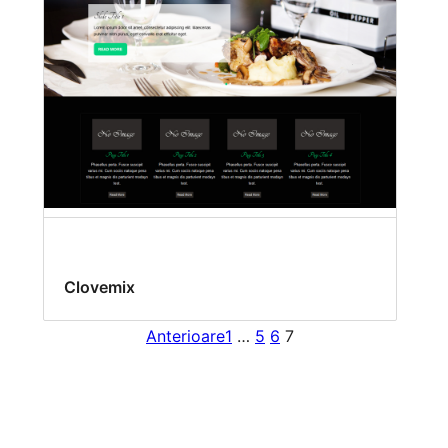
Clovemix
Anterioare
1
…
5
6
7