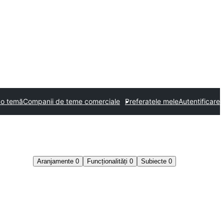
 o temă
Companii de teme comerciale
Preferatele mele
Autentificare
Aranjamente
0
Funcționalități
0
Subiecte
0