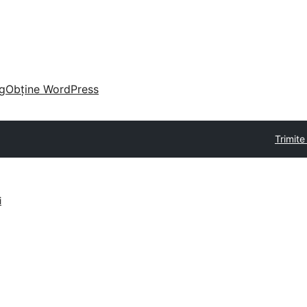
g
Obține WordPress
Trimite
i