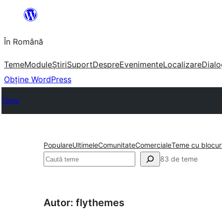
Sari
la
În Română
conținut
Teme
Module
Știri
Suport
Despre
Evenimente
Localizare
Dialo
Obține WordPress
Teme
Populare
Ultimele
Comunitate
Comerciale
Teme cu blocur
Caută
83 de teme
Autor: flythemes