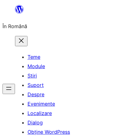
Sari
la
În Română
conținut
Teme
Module
Știri
Suport
Despre
Evenimente
Localizare
Dialog
Obține WordPress