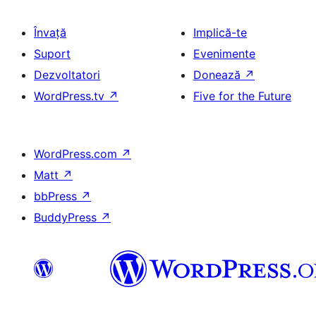
Învață
Implică-te
Suport
Evenimente
Dezvoltatori
Donează
↗
WordPress.tv
↗
Five for the Future
WordPress.com
↗
Matt
↗
bbPress
↗
BuddyPress
↗