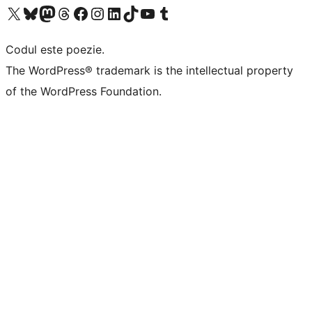
Mergi la contul nostru X (fost Twitter)
Vizitează contul nostru Bluesky
Vizitează contul nostru Mastodon
Vizitează contul nostru Threads
Vizitează pagina noastră Facebook
Vizitează-ne pe Instagram
Vizitează-ne pe LinkedIn
Vizitează contul nostru TikTok
Vizitează canalul nostru YouTube
Vizitează contul nostru Tumblr
Codul este poezie.
The WordPress® trademark is the intellectual property
of the WordPress Foundation.