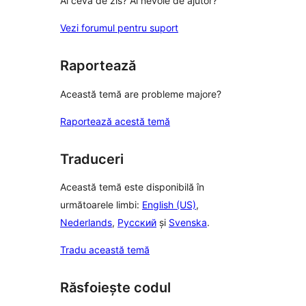
Ai ceva de zis? Ai nevoie de ajutor?
Vezi forumul pentru suport
Raportează
Această temă are probleme majore?
Raportează acestă temă
Traduceri
Această temă este disponibilă în
următoarele limbi:
English (US)
,
Nederlands
,
Русский
și
Svenska
.
Tradu această temă
Răsfoiește codul