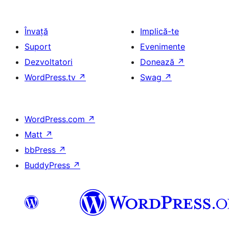
Învață
Implică-te
Suport
Evenimente
Dezvoltatori
Donează
↗
WordPress.tv
↗
Swag
↗
WordPress.com
↗
Matt
↗
bbPress
↗
BuddyPress
↗