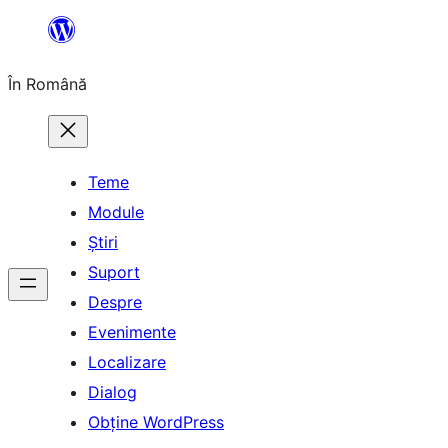
Sari
la
În Română
conținut
Teme
Module
Știri
Suport
Despre
Evenimente
Localizare
Dialog
Obține WordPress