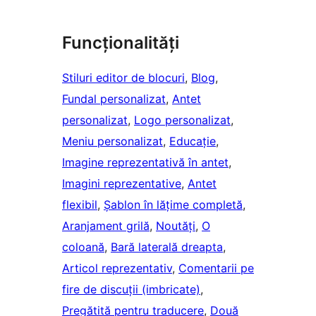
Funcționalități
Stiluri editor de blocuri
, 
Blog
, 
Fundal personalizat
, 
Antet
personalizat
, 
Logo personalizat
, 
Meniu personalizat
, 
Educație
, 
Imagine reprezentativă în antet
, 
Imagini reprezentative
, 
Antet
flexibil
, 
Șablon în lățime completă
, 
Aranjament grilă
, 
Noutăți
, 
O
coloană
, 
Bară laterală dreapta
, 
Articol reprezentativ
, 
Comentarii pe
fire de discuții (imbricate)
, 
Pregătită pentru traducere
, 
Două