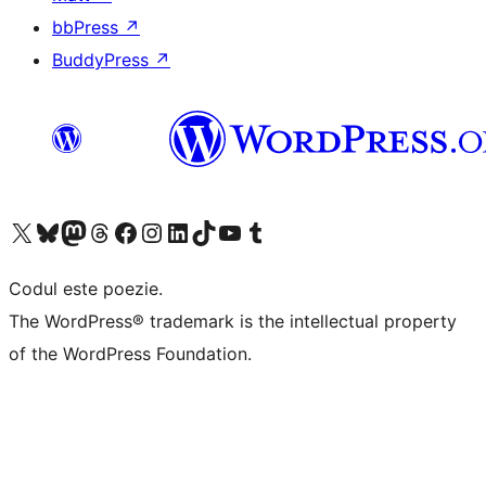
bbPress
↗
BuddyPress
↗
Mergi la contul nostru X (fost Twitter)
Vizitează contul nostru Bluesky
Vizitează contul nostru Mastodon
Vizitează contul nostru Threads
Vizitează pagina noastră Facebook
Vizitează-ne pe Instagram
Vizitează-ne pe LinkedIn
Vizitează contul nostru TikTok
Vizitează canalul nostru YouTube
Vizitează contul nostru Tumblr
Codul este poezie.
The WordPress® trademark is the intellectual property
of the WordPress Foundation.