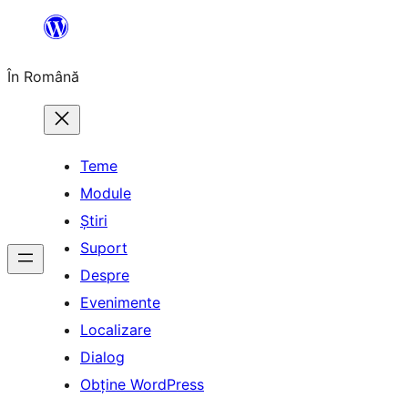
Sari
la
În Română
conținut
Teme
Module
Știri
Suport
Despre
Evenimente
Localizare
Dialog
Obține WordPress