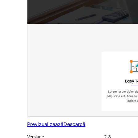
Previzualizează
Descarcă
Versiune
2.3