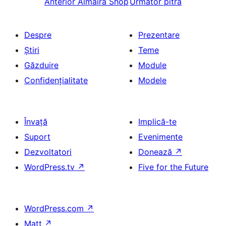
Anterior
Almaira Shop
Următor
pitra
Despre
Prezentare
Știri
Teme
Găzduire
Module
Confidențialitate
Modele
Învață
Implică-te
Suport
Evenimente
Dezvoltatori
Donează
↗
WordPress.tv
↗
Five for the Future
WordPress.com
↗
Matt
↗