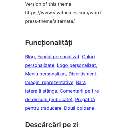
Version of this theme
https://www.vivathemes.com/word
press-theme/alternate/
Funcționalități
Blog
, 
Fundal personalizat
, 
Culori
personalizate
, 
Logo personalizat
, 
Meniu personalizat
, 
Divertisment
, 
Imagini reprezentative
, 
Bară
laterală stânga
, 
Comentarii pe fire
de discuții (imbricate)
, 
Pregătită
pentru traducere
, 
Două coloane
Descărcări pe zi