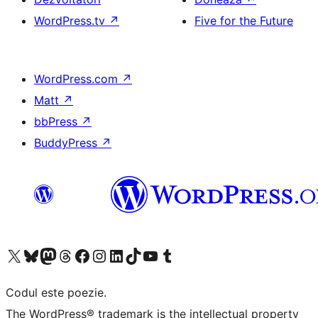
WordPress.tv
↗
Five for the Future
WordPress.com
↗
Matt
↗
bbPress
↗
BuddyPress
↗
Mergi la contul nostru X (fost Twitter)
Vizitează contul nostru Bluesky
Vizitează contul nostru Mastodon
Vizitează contul nostru Threads
Vizitează pagina noastră Facebook
Vizitează-ne pe Instagram
Vizitează-ne pe LinkedIn
Vizitează contul nostru TikTok
Vizitează canalul nostru YouTube
Vizitează contul nostru Tumblr
Codul este poezie.
The WordPress® trademark is the intellectual property