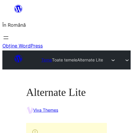
Sari
la
În Română
conținut
Obține WordPress
Teme
Toate temele
Alternate Lite
Alternate Lite
Viva Themes