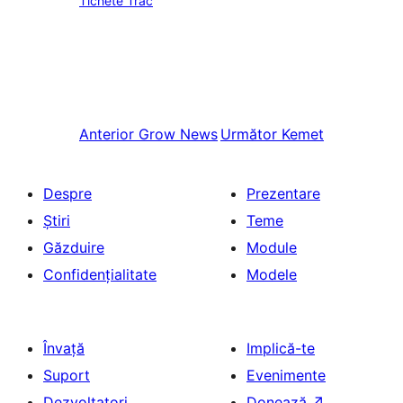
Tichete Trac
Anterior
Grow News
Următor
Kemet
Despre
Prezentare
Știri
Teme
Găzduire
Module
Confidențialitate
Modele
Învață
Implică-te
Suport
Evenimente
Dezvoltatori
Donează
↗