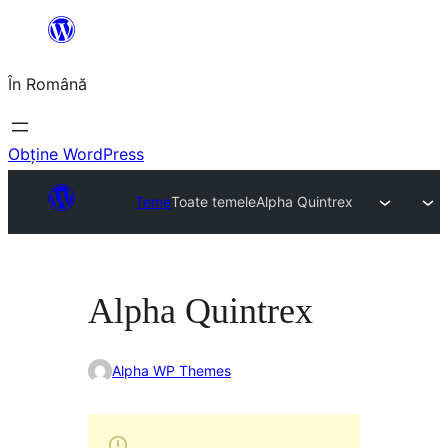
Sari
la
În Română
conținut
Obține WordPress
Teme
Toate temele
Alpha Quintrex
Alpha Quintrex
Alpha WP Themes