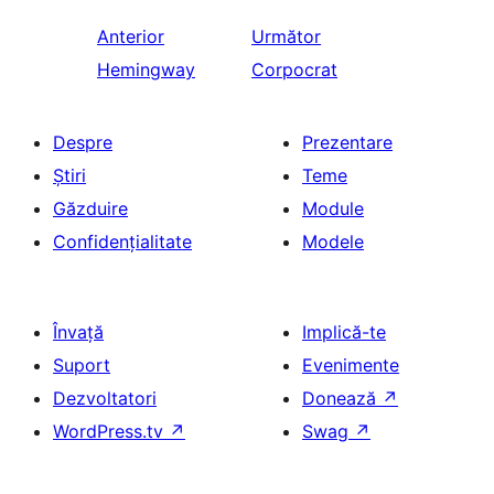
Anterior
Următor
Hemingway
Corpocrat
Despre
Prezentare
Știri
Teme
Găzduire
Module
Confidențialitate
Modele
Învață
Implică-te
Suport
Evenimente
Dezvoltatori
Donează
↗
WordPress.tv
↗
Swag
↗