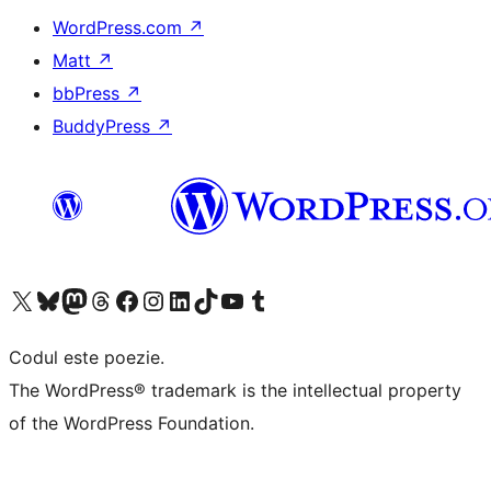
WordPress.com
↗
Matt
↗
bbPress
↗
BuddyPress
↗
Mergi la contul nostru X (fost Twitter)
Vizitează contul nostru Bluesky
Vizitează contul nostru Mastodon
Vizitează contul nostru Threads
Vizitează pagina noastră Facebook
Vizitează-ne pe Instagram
Vizitează-ne pe LinkedIn
Vizitează contul nostru TikTok
Vizitează canalul nostru YouTube
Vizitează contul nostru Tumblr
Codul este poezie.
The WordPress® trademark is the intellectual property
of the WordPress Foundation.