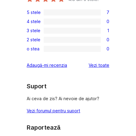
5 stele
7
7
4 stele
0
5
0
3 stele
1
–
4
1
recenzii
2 stele
0
–
3
0
(stele)
recenzii
o stea
0
–
2
0
(stele)
recenzie
–
1
recenziile
Adaugă-mi recenzia
Vezi toate
(stele)
recenzii
–
(stele)
recenzii
(stele)
Suport
Ai ceva de zis? Ai nevoie de ajutor?
Vezi forumul pentru suport
Raportează