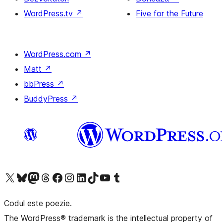
WordPress.tv
↗
Five for the Future
WordPress.com
↗
Matt
↗
bbPress
↗
BuddyPress
↗
Mergi la contul nostru X (fost Twitter)
Vizitează contul nostru Bluesky
Vizitează contul nostru Mastodon
Vizitează contul nostru Threads
Vizitează pagina noastră Facebook
Vizitează-ne pe Instagram
Vizitează-ne pe LinkedIn
Vizitează contul nostru TikTok
Vizitează canalul nostru YouTube
Vizitează contul nostru Tumblr
Codul este poezie.
The WordPress® trademark is the intellectual property of