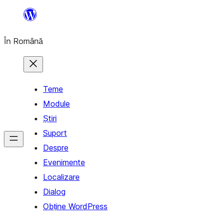
Sari
la
În Română
conținut
Teme
Module
Știri
Suport
Despre
Evenimente
Localizare
Dialog
Obține WordPress