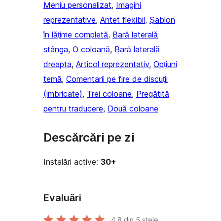
Meniu personalizat
, 
Imagini
reprezentative
, 
Antet flexibil
, 
Șablon
în lățime completă
, 
Bară laterală
stânga
, 
O coloană
, 
Bară laterală
dreapta
, 
Articol reprezentativ
, 
Opțiuni
temă
, 
Comentarii pe fire de discuții
(imbricate)
, 
Trei coloane
, 
Pregătită
pentru traducere
, 
Două coloane
Descărcări pe zi
Instalări active:
30+
Evaluări
4.8
din 5 stele.