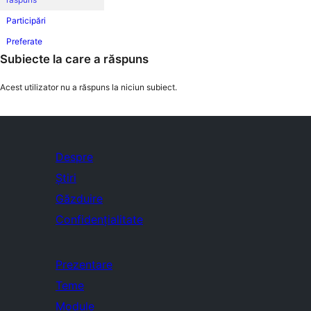
Participări
Preferate
Subiecte la care a răspuns
Acest utilizator nu a răspuns la niciun subiect.
Despre
Știri
Găzduire
Confidențialitate
Prezentare
Teme
Module