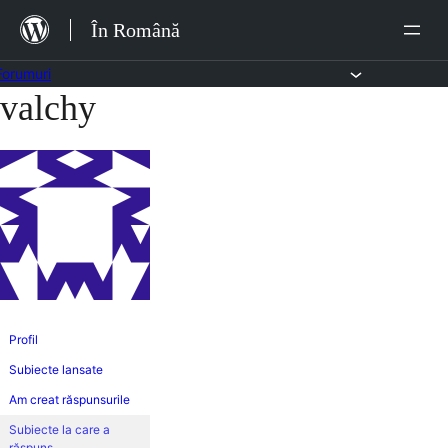
Sari
În Română
la
conținut
Forumuri
valchy
Sari
la
conținut
Profil
Subiecte lansate
Am creat răspunsurile
Subiecte la care a
răspuns