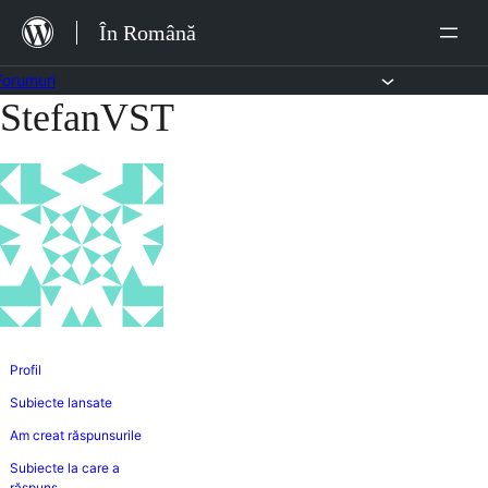
Sari
În Română
la
conținut
Forumuri
StefanVST
Sari
la
conținut
Profil
Subiecte lansate
Am creat răspunsurile
Subiecte la care a
răspuns