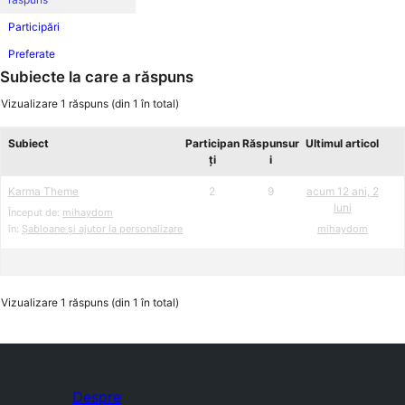
Participări
Preferate
Subiecte la care a răspuns
Vizualizare 1 răspuns (din 1 în total)
Subiect
Participan
Răspunsur
Ultimul articol
ți
i
Karma Theme
2
9
acum 12 ani, 2
luni
Început de:
mihaydom
în:
Șabloane și ajutor la personalizare
mihaydom
Vizualizare 1 răspuns (din 1 în total)
Despre