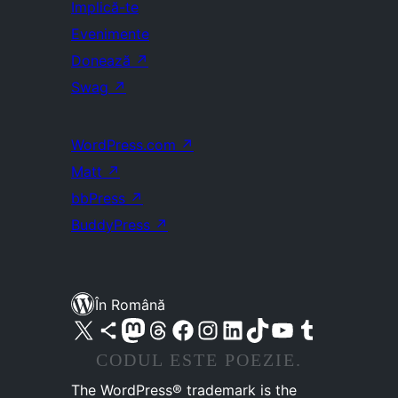
Implică-te
Evenimente
Donează
↗
Swag
↗
WordPress.com
↗
Matt
↗
bbPress
↗
BuddyPress
↗
În Română
Mergi la contul nostru X (fost Twitter)
Vizitează contul nostru Bluesky
Vizitează contul nostru Mastodon
Vizitează contul nostru Threads
Vizitează pagina noastră Facebook
Vizitează-ne pe Instagram
Vizitează-ne pe LinkedIn
Vizitează contul nostru TikTok
Vizitează canalul nostru YouTube
Vizitează contul nostru Tumblr
CODUL ESTE POEZIE.
The WordPress® trademark is the