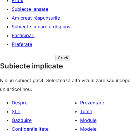
Profil
Subiecte lansate
Am creat răspunsurile
Subiecte la care a răspuns
Participări
Preferate
Caută
Subiecte implicate
subiecte:
Niciun subiect găsit. Selectează altă vizualizare sau începe
un articol nou.
Despre
Prezentare
Știri
Teme
Găzduire
Module
Confidențialitate
Modele