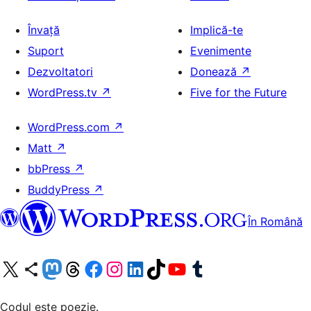
Învață
Implică-te
Suport
Evenimente
Dezvoltatori
Donează
↗
WordPress.tv
↗
Five for the Future
WordPress.com
↗
Matt
↗
bbPress
↗
BuddyPress
↗
În Română
Mergi la contul nostru X (fost Twitter)
Vizitează contul nostru Bluesky
Vizitează contul nostru Mastodon
Vizitează contul nostru Threads
Vizitează pagina noastră Facebook
Vizitează-ne pe Instagram
Vizitează-ne pe LinkedIn
Vizitează contul nostru TikTok
Vizitează canalul nostru YouTube
Vizitează contul nostru Tumblr
Codul este poezie.