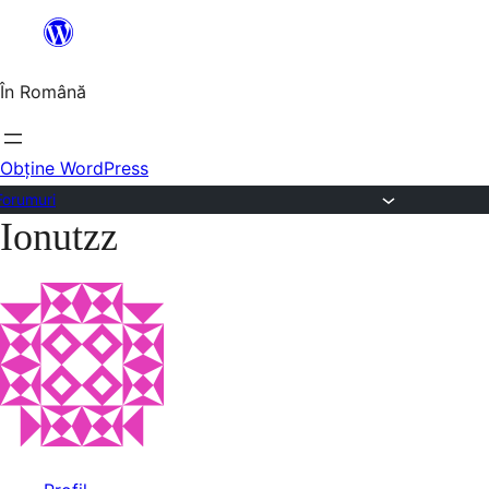
Sari
la
În Română
conținut
Obține WordPress
Forumuri
Ionutzz
Sari
la
conținut