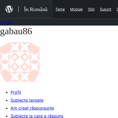
Sari
În Română
Teme
Module
Știri
Suport
la
conținut
Forumuri
gabau86
Sari
la
conținut
Profil
Subiecte lansate
Am creat răspunsurile
Subiecte la care a răspuns