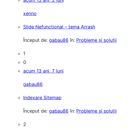
acum 13 ani, 2 luni
xenno
Slide Nefunctional – tema Arrash
Început de:
gabau86
în:
Probleme și soluții
1
0
acum 13 ani, 7 luni
gabau86
Indexare Sitemap
Început de:
gabau86
în:
Probleme și soluții
2