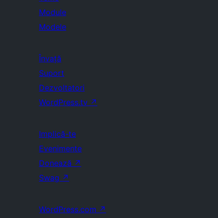
Module
Modele
Învață
Suport
Dezvoltatori
WordPress.tv
↗
Implică-te
Evenimente
Donează
↗
Swag
↗
WordPress.com
↗