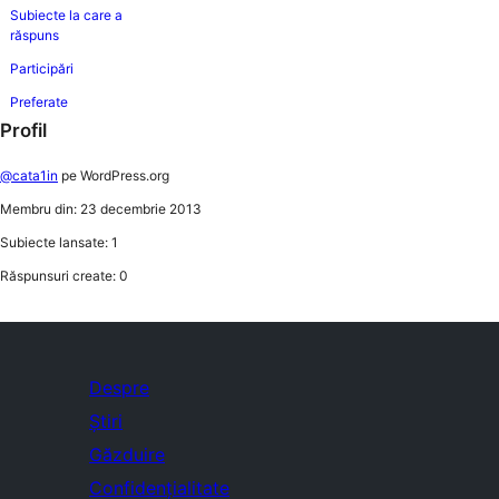
Subiecte la care a
răspuns
Participări
Preferate
Profil
@cata1in
pe WordPress.org
Membru din: 23 decembrie 2013
Subiecte lansate: 1
Răspunsuri create: 0
Despre
Știri
Găzduire
Confidențialitate