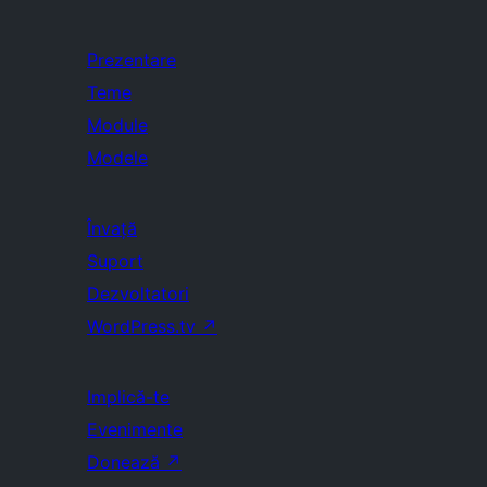
Prezentare
Teme
Module
Modele
Învață
Suport
Dezvoltatori
WordPress.tv
↗
Implică-te
Evenimente
Donează
↗