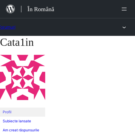
Sari
În Română
la
conținut
Forumuri
Cata1in
Sari
la
conținut
Profil
Subiecte lansate
Am creat răspunsurile