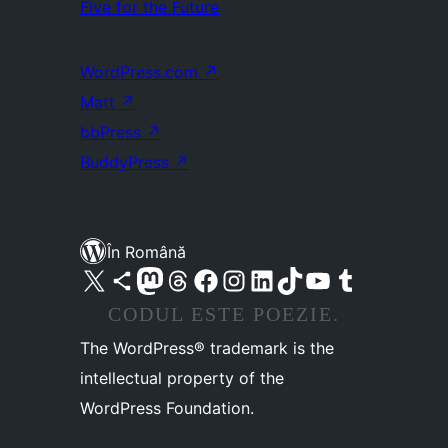
Five for the Future
WordPress.com
↗
Matt
↗
bbPress
↗
BuddyPress
↗
În Română
Mergi la contul nostru X (fost Twitter)
Vizitează contul nostru Bluesky
Vizitează contul nostru Mastodon
Vizitează contul nostru Threads
Vizitează pagina noastră Facebook
Vizitează-ne pe Instagram
Vizitează-ne pe LinkedIn
Vizitează contul nostru TikTok
Vizitează canalul nostru YouTube
Vizitează contul nostru Tumblr
CODUL ESTE POEZIE.
The WordPress® trademark is the
intellectual property of the
WordPress Foundation.