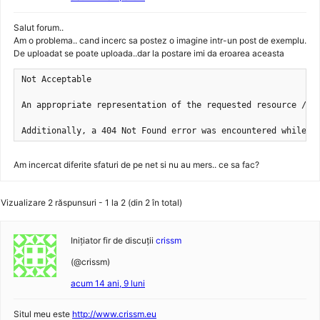
Salut forum..
Am o problema.. cand incerc sa postez o imagine intr-un post de exemplu.
De uploadat se poate uploada..dar la postare imi da eroarea aceasta
Not Acceptable

An appropriate representation of the requested resource /wp-
Additionally, a 404 Not Found error was encountered while t
Am incercat diferite sfaturi de pe net si nu au mers.. ce sa fac?
Vizualizare 2 răspunsuri - 1 la 2 (din 2 în total)
Inițiator fir de discuții
crissm
(@crissm)
acum 14 ani, 9 luni
Situl meu este
http://www.crissm.eu