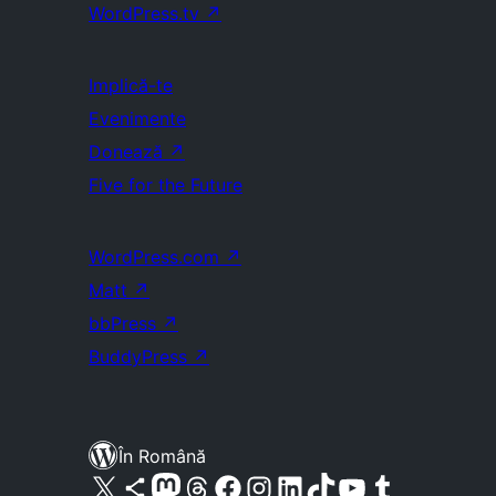
WordPress.tv
↗
Implică-te
Evenimente
Donează
↗
Five for the Future
WordPress.com
↗
Matt
↗
bbPress
↗
BuddyPress
↗
În Română
Mergi la contul nostru X (fost Twitter)
Vizitează contul nostru Bluesky
Vizitează contul nostru Mastodon
Vizitează contul nostru Threads
Vizitează pagina noastră Facebook
Vizitează-ne pe Instagram
Vizitează-ne pe LinkedIn
Vizitează contul nostru TikTok
Vizitează canalul nostru YouTube
Vizitează contul nostru Tumblr