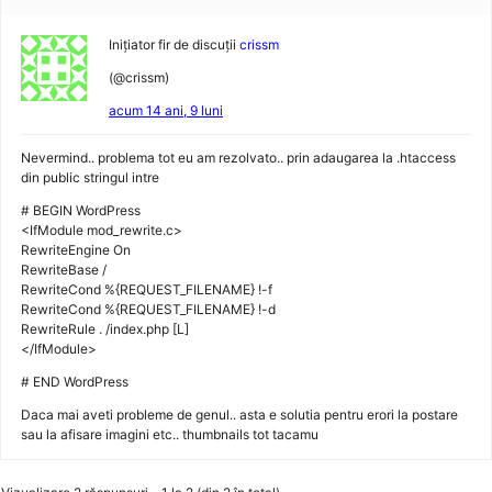
Inițiator fir de discuții
crissm
(@crissm)
acum 14 ani, 9 luni
Nevermind.. problema tot eu am rezolvato.. prin adaugarea la .htaccess
din public stringul intre
# BEGIN WordPress
<IfModule mod_rewrite.c>
RewriteEngine On
RewriteBase /
RewriteCond %{REQUEST_FILENAME} !-f
RewriteCond %{REQUEST_FILENAME} !-d
RewriteRule . /index.php [L]
</IfModule>
# END WordPress
Daca mai aveti probleme de genul.. asta e solutia pentru erori la postare
sau la afisare imagini etc.. thumbnails tot tacamu