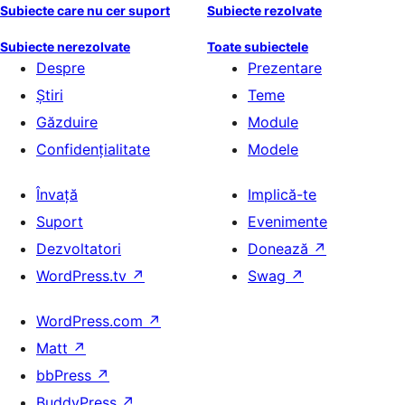
Subiecte care nu cer suport
Subiecte rezolvate
Subiecte nerezolvate
Toate subiectele
Despre
Prezentare
Știri
Teme
Găzduire
Module
Confidențialitate
Modele
Învață
Implică-te
Suport
Evenimente
Dezvoltatori
Donează
↗
WordPress.tv
↗
Swag
↗
WordPress.com
↗
Matt
↗
bbPress
↗
BuddyPress
↗