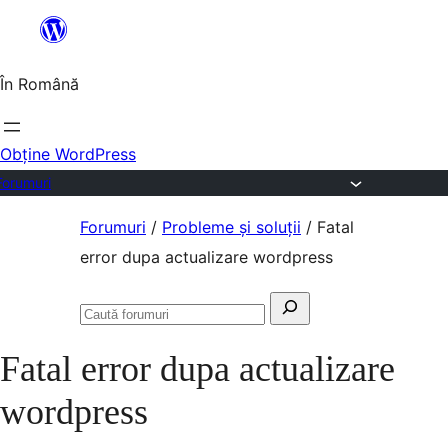
Sari
la
În Română
conținut
Obține WordPress
Forumuri
Sari
Forumuri
/
Probleme și soluții
/
Fatal
la
error dupa actualizare wordpress
conținut
Caută
Caută
după:
forumuri
Fatal error dupa actualizare
wordpress