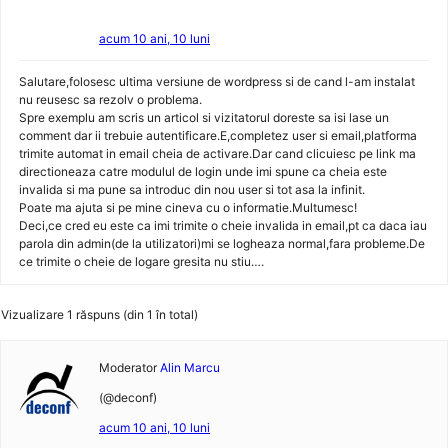
acum 10 ani, 10 luni
Salutare,folosesc ultima versiune de wordpress si de cand l-am instalat
nu reusesc sa rezolv o problema.
Spre exemplu am scris un articol si vizitatorul doreste sa isi lase un
comment dar ii trebuie autentificare.E,completez user si email,platforma
trimite automat in email cheia de activare.Dar cand clicuiesc pe link ma
directioneaza catre modulul de login unde imi spune ca cheia este
invalida si ma pune sa introduc din nou user si tot asa la infinit.
Poate ma ajuta si pe mine cineva cu o informatie.Multumesc!
Deci,ce cred eu este ca imi trimite o cheie invalida in email,pt ca daca iau
parola din admin(de la utilizatori)mi se logheaza normal,fara probleme.De
ce trimite o cheie de logare gresita nu stiu….
Vizualizare 1 răspuns (din 1 în total)
Moderator
Alin Marcu
(@deconf)
acum 10 ani, 10 luni