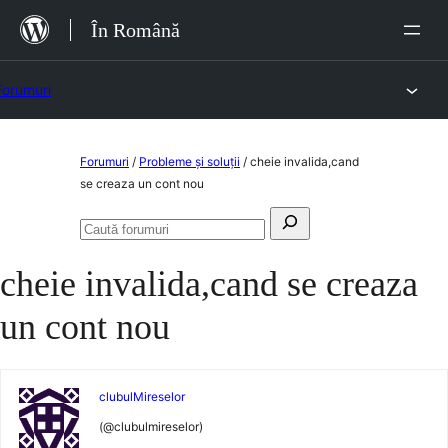
Sari
În Română
la
conținut
Forumuri
Sari
Forumuri
/
Probleme și soluții
/
cheie invalida,cand
la
se creaza un cont nou
conținut
Caută
Caută
după:
forumuri
cheie invalida,cand se creaza
un cont nou
clubulMireselor
(@clubulmireselor)