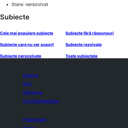
Stare: nerezolvat
Subiecte
Cele mai populare subiecte
Subiecte fără răspunsuri
Subiecte care nu cer suport
Subiecte rezolvate
Subiecte nerezolvate
Toate subiectele
Despre
Știri
Găzduire
Confidențialitate
Prezentare