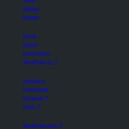
Teme
Module
Modele
Învață
Suport
Dezvoltatori
WordPress.tv
↗
Implică-te
Evenimente
Donează
↗
Swag
↗
WordPress.com
↗