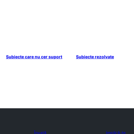
Subiecte care nu cer suport
Subiecte rezolvate
Învață
Implică-te