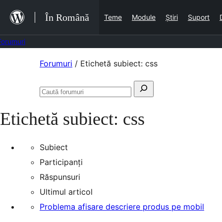
Sari
În Română
Teme
Module
Știri
Suport
la
conținut
Forumuri
Sari
Forumuri
/
Etichetă subiect: css
la
Caută
conținut
Caută
după:
forumuri
Etichetă subiect:
css
Subiect
Participanți
Răspunsuri
Ultimul articol
Problema afisare descriere produs pe mobil