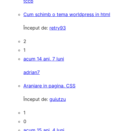
tccb
Cum schimb o tema worldpress in html
Început de:
retry93
2
1
acum 14 ani, 7 luni
adrian7
Aranjare in pagina. CSS
Început de:
guiutzu
1
0
acum 15 ani, 4 luni