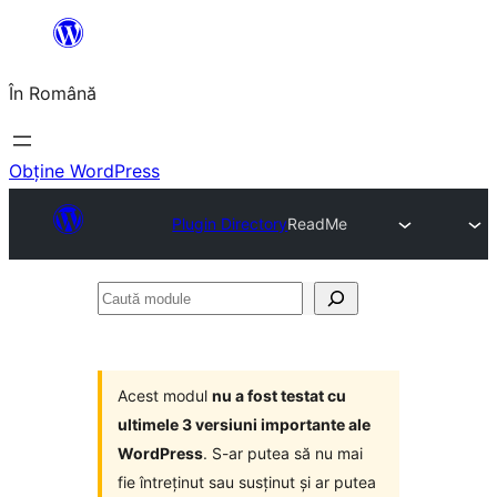
Sari
la
În Română
conținut
Obține WordPress
Plugin Directory
ReadMe
Caută
module
Acest modul
nu a fost testat cu
ultimele 3 versiuni importante ale
WordPress
. S-ar putea să nu mai
fie întreținut sau susținut și ar putea