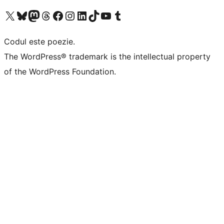
Mergi la contul nostru X (fost Twitter)
Vizitează contul nostru Bluesky
Vizitează contul nostru Mastodon
Vizitează contul nostru Threads
Vizitează pagina noastră Facebook
Vizitează-ne pe Instagram
Vizitează-ne pe LinkedIn
Vizitează contul nostru TikTok
Vizitează canalul nostru YouTube
Vizitează contul nostru Tumblr
Codul este poezie.
The WordPress® trademark is the intellectual property
of the WordPress Foundation.