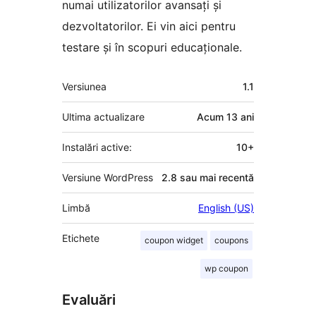
numai utilizatorilor avansați și
dezvoltatorilor. Ei vin aici pentru
testare și în scopuri educaționale.
Meta
Versiunea
1.1
Ultima actualizare
Acum
13 ani
Instalări active:
10+
Versiune WordPress
2.8 sau mai recentă
Limbă
English (US)
Etichete
coupon widget
coupons
wp coupon
Evaluări