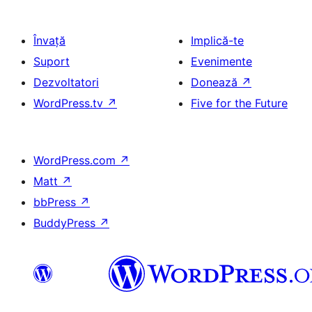
Învață
Implică-te
Suport
Evenimente
Dezvoltatori
Donează
↗
WordPress.tv
↗
Five for the Future
WordPress.com
↗
Matt
↗
bbPress
↗
BuddyPress
↗