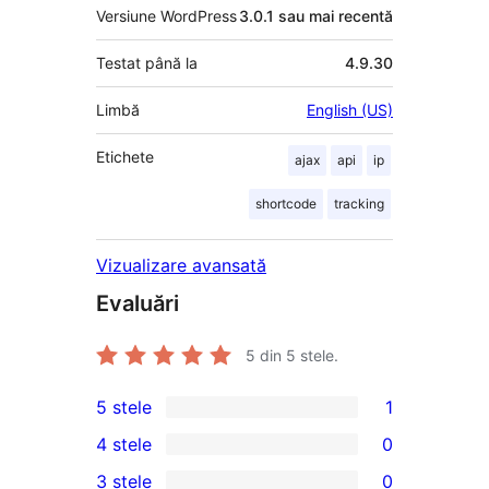
Versiune WordPress
3.0.1 sau mai recentă
Testat până la
4.9.30
Limbă
English (US)
Etichete
ajax
api
ip
shortcode
tracking
Vizualizare avansată
Evaluări
5
din 5 stele.
5 stele
1
1
4 stele
0
5
0
3 stele
0
–