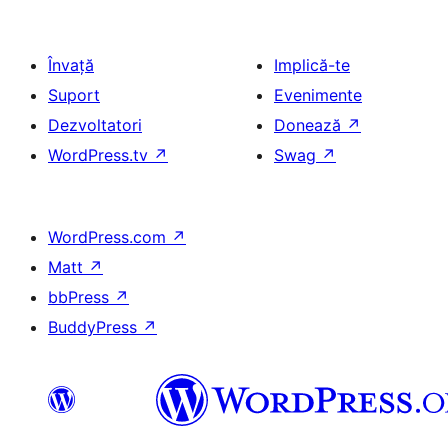
Învață
Implică-te
Suport
Evenimente
Dezvoltatori
Donează
↗
WordPress.tv
↗
Swag
↗
WordPress.com
↗
Matt
↗
bbPress
↗
BuddyPress
↗