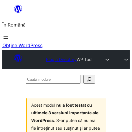
Sari
la
În Română
conținut
Obține WordPress
Plugin Directory
WP Tool
Caută
module
Acest modul
nu a fost testat cu
ultimele 3 versiuni importante ale
WordPress
. S-ar putea să nu mai
fie întreținut sau susținut și ar putea