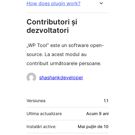
How does plugin work?
Contributori și
dezvoltatori
„WP Tool” este un software open-
source. La acest modul au
contribuit următoarele persoane.
Contributori
shashankdeveloper
Meta
Versiunea
1.1
Ultima actualizare
Acum
9 ani
Instalări active:
Mai puțin de 10