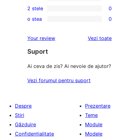
4
0
2 stele
0
recenzie
–
3
0
(stele)
o stea
0
recenzii
–
2
0
(stele)
recenzii
–
1
recenziile
Your review
Vezi toate
(stele)
recenzii
–
(stele)
Suport
recenzii
(stele)
Ai ceva de zis? Ai nevoie de ajutor?
Vezi forumul pentru suport
Despre
Prezentare
Știri
Teme
Găzduire
Module
Confidențialitate
Modele