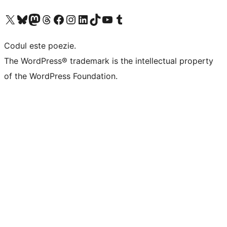
Mergi la contul nostru X (fost Twitter)
Vizitează contul nostru Bluesky
Vizitează contul nostru Mastodon
Vizitează contul nostru Threads
Vizitează pagina noastră Facebook
Vizitează-ne pe Instagram
Vizitează-ne pe LinkedIn
Vizitează contul nostru TikTok
Vizitează canalul nostru YouTube
Vizitează contul nostru Tumblr
Codul este poezie.
The WordPress® trademark is the intellectual property
of the WordPress Foundation.