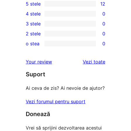
5 stele
12
12
4 stele
0
5
0
3 stele
0
–
4
0
2 stele
0
recenzii
–
3
0
(stele)
o stea
0
recenzii
–
2
0
(stele)
recenzii
–
1
recenziile
Your review
Vezi toate
(stele)
recenzii
–
(stele)
Suport
recenzii
(stele)
Ai ceva de zis? Ai nevoie de ajutor?
Vezi forumul pentru suport
Donează
Vrei să sprijini dezvoltarea acestui