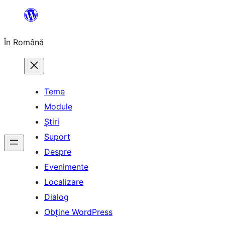
Sari
la
În Română
conținut
Teme
Module
Știri
Suport
Despre
Evenimente
Localizare
Dialog
Obține WordPress