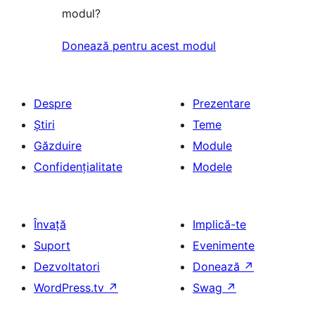
modul?
Donează pentru acest modul
Despre
Prezentare
Știri
Teme
Găzduire
Module
Confidențialitate
Modele
Învață
Implică-te
Suport
Evenimente
Dezvoltatori
Donează
↗
WordPress.tv
↗
Swag
↗