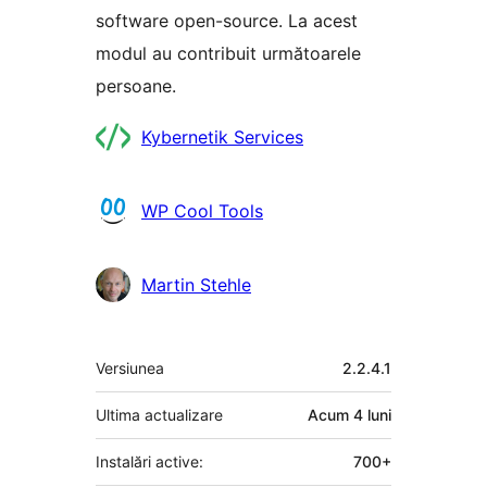
software open-source. La acest
modul au contribuit următoarele
persoane.
Contributori
Kybernetik Services
WP Cool Tools
Martin Stehle
Meta
Versiunea
2.2.4.1
Ultima actualizare
Acum
4 luni
Instalări active:
700+