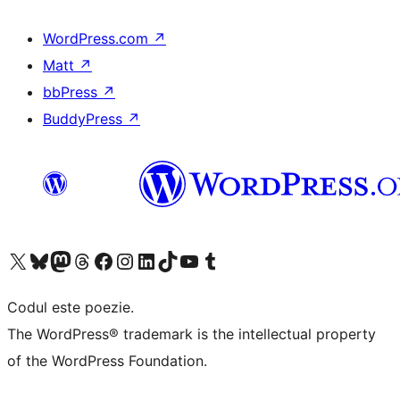
WordPress.com
↗
Matt
↗
bbPress
↗
BuddyPress
↗
Mergi la contul nostru X (fost Twitter)
Vizitează contul nostru Bluesky
Vizitează contul nostru Mastodon
Vizitează contul nostru Threads
Vizitează pagina noastră Facebook
Vizitează-ne pe Instagram
Vizitează-ne pe LinkedIn
Vizitează contul nostru TikTok
Vizitează canalul nostru YouTube
Vizitează contul nostru Tumblr
Codul este poezie.
The WordPress® trademark is the intellectual property
of the WordPress Foundation.