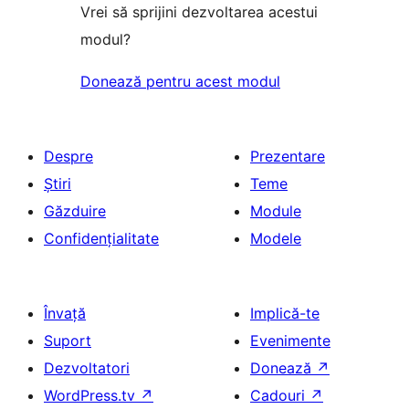
Vrei să sprijini dezvoltarea acestui
modul?
Donează pentru acest modul
Despre
Prezentare
Știri
Teme
Găzduire
Module
Confidențialitate
Modele
Învață
Implică-te
Suport
Evenimente
Dezvoltatori
Donează
↗
WordPress.tv
↗
Cadouri
↗