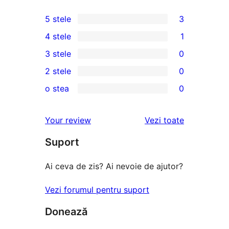
5 stele
3
3
4 stele
1
5
1
3 stele
0
–
4
0
2 stele
0
recenzii
–
3
0
(stele)
o stea
0
recenzie
–
2
0
(stele)
recenzii
–
1
recenziile
Your review
Vezi toate
(stele)
recenzii
–
(stele)
Suport
recenzii
(stele)
Ai ceva de zis? Ai nevoie de ajutor?
Vezi forumul pentru suport
Donează