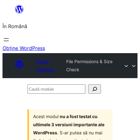
Sari
la
În Română
conținut
Obține WordPress
Plugin
File Permissions & Size
Directory
Check
Caută
module
Acest modul
nu a fost testat cu
ultimele 3 versiuni importante ale
WordPress
. S-ar putea să nu mai