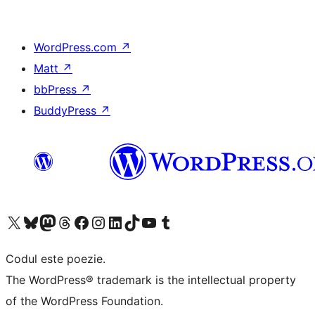
WordPress.com
↗
Matt
↗
bbPress
↗
BuddyPress
↗
Mergi la contul nostru X (fost Twitter)
Vizitează contul nostru Bluesky
Vizitează contul nostru Mastodon
Vizitează contul nostru Threads
Vizitează pagina noastră Facebook
Vizitează-ne pe Instagram
Vizitează-ne pe LinkedIn
Vizitează contul nostru TikTok
Vizitează canalul nostru YouTube
Vizitează contul nostru Tumblr
Codul este poezie.
The WordPress® trademark is the intellectual property
of the WordPress Foundation.