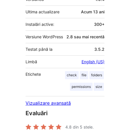
Ultima actualizare
Acum
13 ani
Instalări active:
300+
Versiune WordPress
2.8 sau mai recentă
Testat până la
3.5.2
Limbă
English (US)
Etichete
check
file
folders
permissions
size
Vizualizare avansată
Evaluări
4.8
din 5 stele.