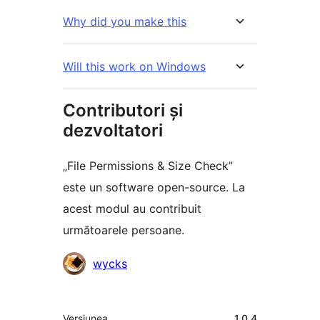
Why did you make this
Will this work on Windows
Contributori și
dezvoltatori
„File Permissions & Size Check”
este un software open-source. La
acest modul au contribuit
următoarele persoane.
Contributori
wycks
Meta
Versiunea
1.0.4