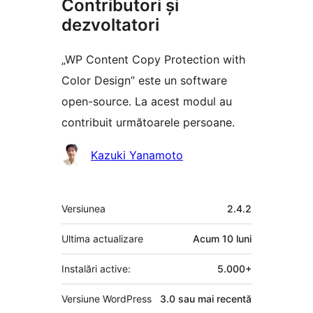
Contributori și
dezvoltatori
„WP Content Copy Protection with
Color Design” este un software
open-source. La acest modul au
contribuit următoarele persoane.
Contributori
Kazuki Yanamoto
Meta
Versiunea
2.4.2
Ultima actualizare
Acum
10 luni
Instalări active:
5.000+
Versiune WordPress
3.0 sau mai recentă