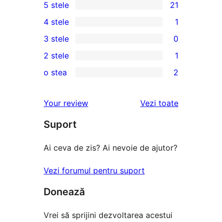
5 stele
21
21
4 stele
1
5
1
3 stele
0
–
4
0
2 stele
1
de
–
3
1
recenzii
o stea
2
recenzie
–
2
2
(stele)
(stele)
recenzii
–
1
recenziile
Your review
Vezi toate
(stele)
recenzie
–
(stele)
Suport
recenzii
(stele)
Ai ceva de zis? Ai nevoie de ajutor?
Vezi forumul pentru suport
Donează
Vrei să sprijini dezvoltarea acestui