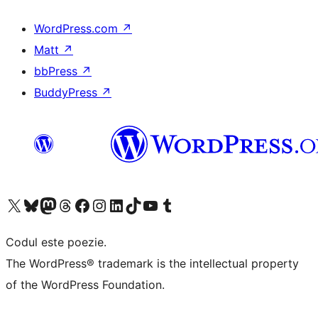
WordPress.com
↗
Matt
↗
bbPress
↗
BuddyPress
↗
Mergi la contul nostru X (fost Twitter)
Vizitează contul nostru Bluesky
Vizitează contul nostru Mastodon
Vizitează contul nostru Threads
Vizitează pagina noastră Facebook
Vizitează-ne pe Instagram
Vizitează-ne pe LinkedIn
Vizitează contul nostru TikTok
Vizitează canalul nostru YouTube
Vizitează contul nostru Tumblr
Codul este poezie.
The WordPress® trademark is the intellectual property
of the WordPress Foundation.