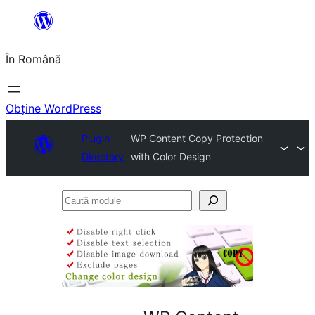
Sari
la
În Română
conținut
Obține WordPress
Plugin
WP Content Copy Protection
Directory
with Color Design
Caută
module