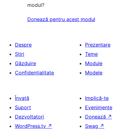
modul?
Donează pentru acest modul
Despre
Prezentare
Știri
Teme
Găzduire
Module
Confidențialitate
Modele
Învață
Implică-te
Suport
Evenimente
Dezvoltatori
Donează
↗
WordPress.tv
↗
Swag
↗