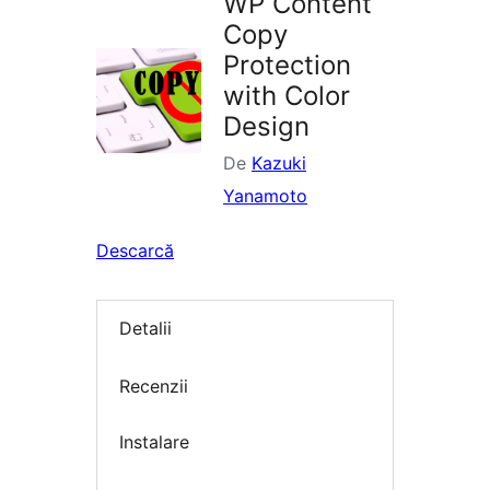
WP Content
Copy
Protection
with Color
Design
De
Kazuki
Yanamoto
Descarcă
Detalii
Recenzii
Instalare