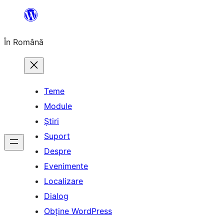
Sari
la
În Română
conținut
Teme
Module
Știri
Suport
Despre
Evenimente
Localizare
Dialog
Obține WordPress