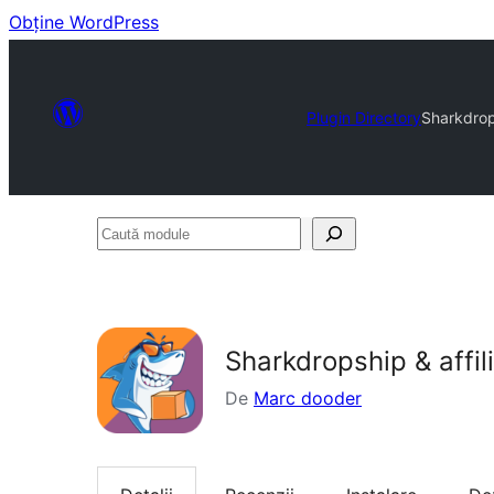
Obține WordPress
Plugin Directory
Sharkdrops
Caută
module
Sharkdropship & affil
De
Marc dooder