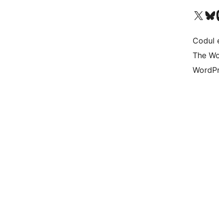
Mergi la contul nostru 
Vizitează 
V
Codul 
The Wo
WordPr