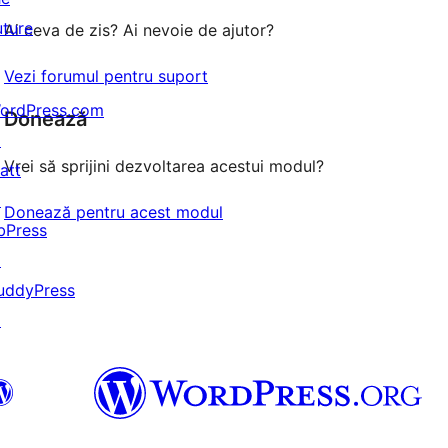
(stele)
uture
Ai ceva de zis? Ai nevoie de ajutor?
Vezi forumul pentru suport
ordPress.com
Donează
↗
Vrei să sprijini dezvoltarea acestui modul?
att
↗
Donează pentru acest modul
bPress
↗
uddyPress
↗