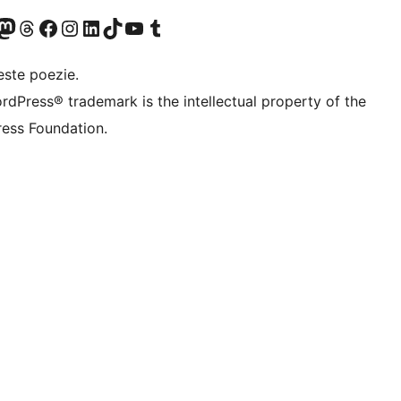
X (fost Twitter)
contul nostru Bluesky
izitează contul nostru Mastodon
Vizitează contul nostru Threads
Vizitează pagina noastră Facebook
Vizitează-ne pe Instagram
Vizitează-ne pe LinkedIn
Vizitează contul nostru TikTok
Vizitează canalul nostru YouTube
Vizitează contul nostru Tumblr
este poezie.
rdPress® trademark is the intellectual property of the
ess Foundation.