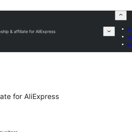
Tr
hip & affiliate for AliExpress
Fa
Au
iate for AliExpress