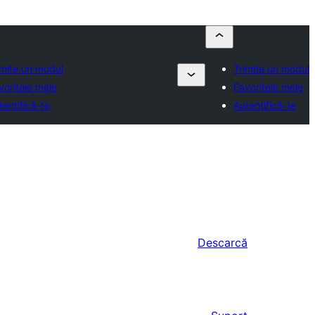
imite un modul
Trimite un modul
voritele mele
Favoritele mele
tentifică-te
Autentifică-te
Descarcă