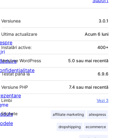
Suport
Meta
Versiunea
3.0.1
Ultima actualizare
Acum
6 luni
espre
Instalări active:
400+
iri
ăzduire
Versiune WordPress
5.0 sau mai recentă
onfidențialitate
Testat până la
6.9.6
Versiune PHP
7.4 sau mai recentă
rezentare
Limbi
Vezi 3
eme
odule
Etichete
affiliate marketing
aliexpress
odele
dropshipping
ecommerce