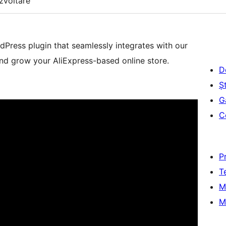
zvoltare
dPress plugin that seamlessly integrates with our
nd grow your AliExpress-based online store.
D
Șt
G
C
P
T
M
M