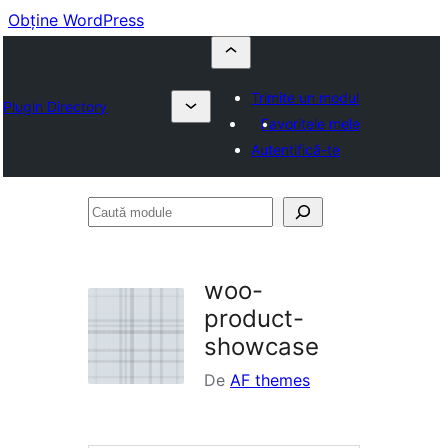
Obține WordPress
Trimite un modul
Plugin Directory
Favoritele mele
Autentifică-te
Caută
module
woo-
product-
showcase
De
AF themes