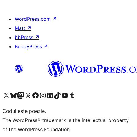
WordPress.com
↗
Matt
↗
bbPress
↗
BuddyPress
↗
Mergi la contul nostru X (fost Twitter)
Vizitează contul nostru Bluesky
Vizitează contul nostru Mastodon
Vizitează contul nostru Threads
Vizitează pagina noastră Facebook
Vizitează-ne pe Instagram
Vizitează-ne pe LinkedIn
Vizitează contul nostru TikTok
Vizitează canalul nostru YouTube
Vizitează contul nostru Tumblr
Codul este poezie.
The WordPress® trademark is the intellectual property
of the WordPress Foundation.