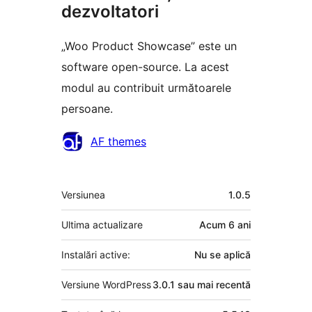
dezvoltatori
„Woo Product Showcase” este un
software open-source. La acest
modul au contribuit următoarele
persoane.
Contributori
AF themes
Meta
Versiunea
1.0.5
Ultima actualizare
Acum
6 ani
Instalări active:
Nu se aplică
Versiune WordPress
3.0.1 sau mai recentă