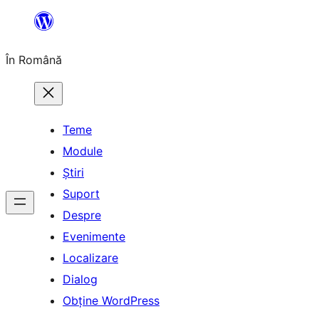
Sari
la
În Română
conținut
Teme
Module
Știri
Suport
Despre
Evenimente
Localizare
Dialog
Obține WordPress