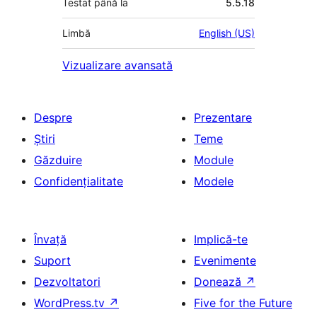
Testat până la
5.5.18
Limbă
English (US)
Vizualizare avansată
Despre
Prezentare
Știri
Teme
Găzduire
Module
Confidențialitate
Modele
Învață
Implică-te
Suport
Evenimente
Dezvoltatori
Donează
↗
WordPress.tv
↗
Five for the Future