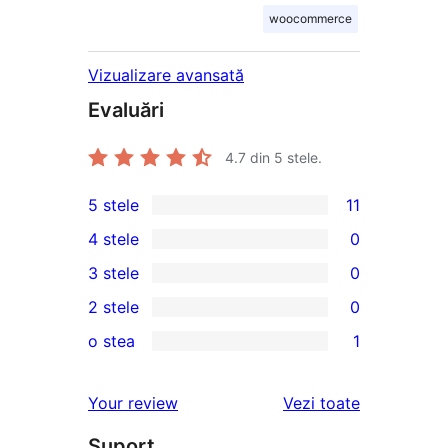
woocommerce
Vizualizare avansată
Evaluări
4.7
din 5 stele.
5 stele
11
11
4 stele
0
5
0
3 stele
0
–
4
0
2 stele
0
recenzii
–
3
0
(stele)
o stea
1
recenzii
–
2
1
(stele)
recenzii
–
1
recenziile
Your review
Vezi toate
(stele)
recenzii
–
(stele)
Suport
recenzie