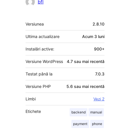
Contributori
bfl
Meta
Versiunea
2.8.10
Ultima actualizare
Acum
3 luni
Instalări active:
900+
Versiune WordPress
4.7 sau mai recentă
Testat până la
7.0.3
Versiune PHP
5.6 sau mai recentă
Limbi
Vezi 2
Etichete
backend
manual
payment
phone