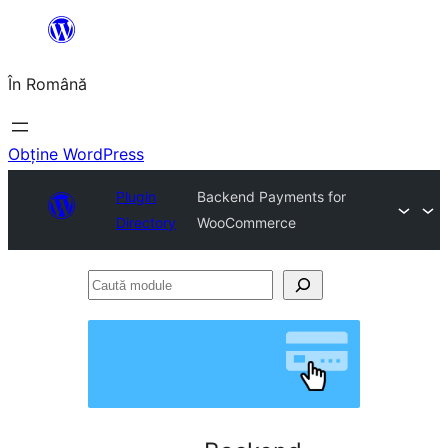
Sari
la
În Română
conținut
Obține WordPress
Plugin
Backend Payments for
Directory
WooCommerce
Caută
module