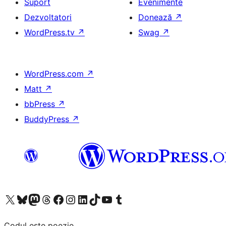
Suport
Evenimente
Dezvoltatori
Donează
↗
WordPress.tv
↗
Swag
↗
WordPress.com
↗
Matt
↗
bbPress
↗
BuddyPress
↗
Mergi la contul nostru X (fost Twitter)
Vizitează contul nostru Bluesky
Vizitează contul nostru Mastodon
Vizitează contul nostru Threads
Vizitează pagina noastră Facebook
Vizitează-ne pe Instagram
Vizitează-ne pe LinkedIn
Vizitează contul nostru TikTok
Vizitează canalul nostru YouTube
Vizitează contul nostru Tumblr
Codul este poezie.