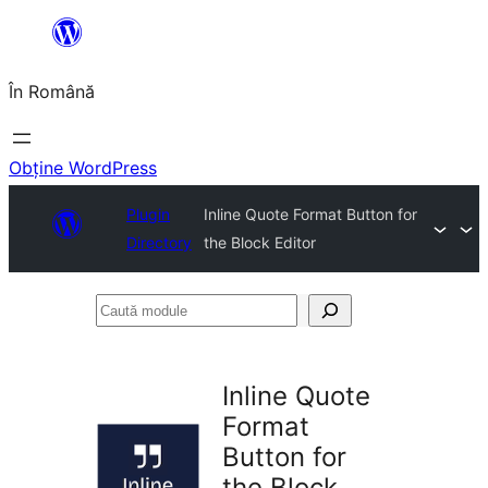
Sari
la
În Română
conținut
Obține WordPress
Plugin
Inline Quote Format Button for
Directory
the Block Editor
Caută
module
Inline Quote
Format
Button for
the Block