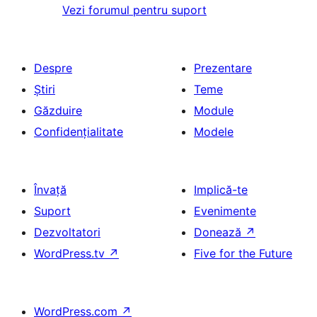
Vezi forumul pentru suport
Despre
Prezentare
Știri
Teme
Găzduire
Module
Confidențialitate
Modele
Învață
Implică-te
Suport
Evenimente
Dezvoltatori
Donează
↗
WordPress.tv
↗
Five for the Future
WordPress.com
↗