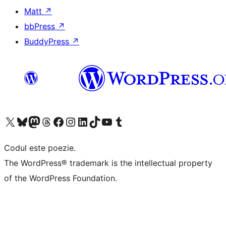
Matt
↗
bbPress
↗
BuddyPress
↗
Mergi la contul nostru X (fost Twitter)
Vizitează contul nostru Bluesky
Vizitează contul nostru Mastodon
Vizitează contul nostru Threads
Vizitează pagina noastră Facebook
Vizitează-ne pe Instagram
Vizitează-ne pe LinkedIn
Vizitează contul nostru TikTok
Vizitează canalul nostru YouTube
Vizitează contul nostru Tumblr
Codul este poezie.
The WordPress® trademark is the intellectual property
of the WordPress Foundation.