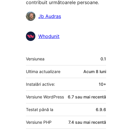
contribuit următoarele persoane.
Contributori
Jb Audras
Whodunit
Meta
Versiunea
0.1
Ultima actualizare
Acum
8 luni
Instalări active:
10+
Versiune WordPress
6.7 sau mai recentă
Testat până la
6.9.6
Versiune PHP
7.4 sau mai recentă