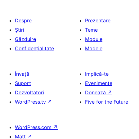
Despre
Prezentare
Știri
Teme
Găzduire
Module
Confidențialitate
Modele
Învață
Implică-te
Suport
Evenimente
Dezvoltatori
Donează
↗
WordPress.tv
↗
Five for the Future
WordPress.com
↗
Matt
↗