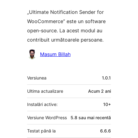
„Ultimate Notification Sender for
WooCommerce” este un software
open-source. La acest modul au
contribuit următoarele persoane.
Contributori
Masum Billah
Meta
Versiunea
1.0.1
Ultima actualizare
Acum
2 ani
Instalări active:
10+
Versiune WordPress
5.8 sau mai recentă
Testat până la
6.6.6