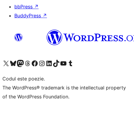
bbPress
↗
BuddyPress
↗
Mergi la contul nostru X (fost Twitter)
Vizitează contul nostru Bluesky
Vizitează contul nostru Mastodon
Vizitează contul nostru Threads
Vizitează pagina noastră Facebook
Vizitează-ne pe Instagram
Vizitează-ne pe LinkedIn
Vizitează contul nostru TikTok
Vizitează canalul nostru YouTube
Vizitează contul nostru Tumblr
Codul este poezie.
The WordPress® trademark is the intellectual property
of the WordPress Foundation.