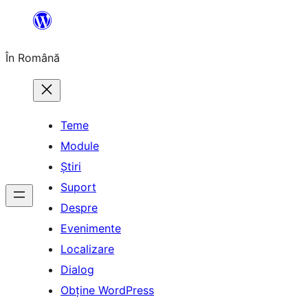
Sari
la
În Română
conținut
Teme
Module
Știri
Suport
Despre
Evenimente
Localizare
Dialog
Obține WordPress