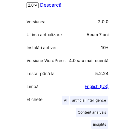
Descarcă
Meta
Versiunea
2.0.0
Ultima actualizare
Acum
7 ani
Instalări active:
10+
Versiune WordPress
4.0 sau mai recentă
Testat până la
5.2.24
Limbă
English (US)
Etichete
AI
artificial intelligence
Content analysis
insights