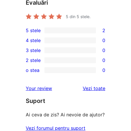
Evaluări
5
din 5 stele.
5 stele
2
2
4 stele
0
5
0
3 stele
0
–
4
0
2 stele
0
recenzii
–
3
0
(stele)
o stea
0
recenzii
–
2
0
(stele)
recenzii
–
1
recenziile
Your review
Vezi toate
(stele)
recenzii
–
(stele)
Suport
recenzii
(stele)
Ai ceva de zis? Ai nevoie de ajutor?
Vezi forumul pentru suport