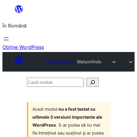
Sari
la
În Română
conținut
Obține WordPress
Plugin Directory
Watsonfinds
Caută
module
Acest modul
nu a fost testat cu
ultimele 3 versiuni importante ale
WordPress
. S-ar putea să nu mai
fie întreținut sau susținut și ar putea