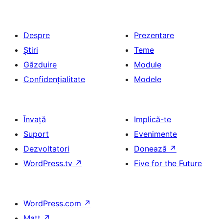
Despre
Prezentare
Știri
Teme
Găzduire
Module
Confidențialitate
Modele
Învață
Implică-te
Suport
Evenimente
Dezvoltatori
Donează
↗
WordPress.tv
↗
Five for the Future
WordPress.com
↗
Matt
↗