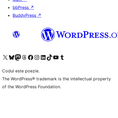
bbPress
↗
BuddyPress
↗
Mergi la contul nostru X (fost Twitter)
Vizitează contul nostru Bluesky
Vizitează contul nostru Mastodon
Vizitează contul nostru Threads
Vizitează pagina noastră Facebook
Vizitează-ne pe Instagram
Vizitează-ne pe LinkedIn
Vizitează contul nostru TikTok
Vizitează canalul nostru YouTube
Vizitează contul nostru Tumblr
Codul este poezie.
The WordPress® trademark is the intellectual property
of the WordPress Foundation.