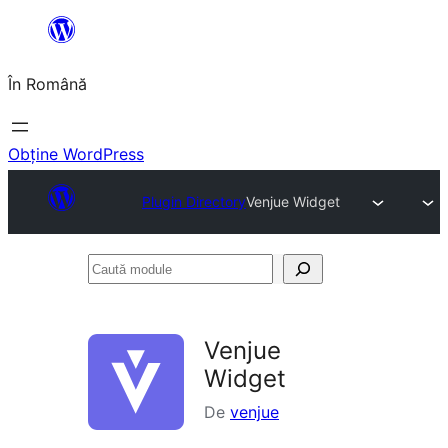
Sari
la
În Română
conținut
Obține WordPress
Plugin Directory
Venjue Widget
Caută
module
Venjue
Widget
De
venjue