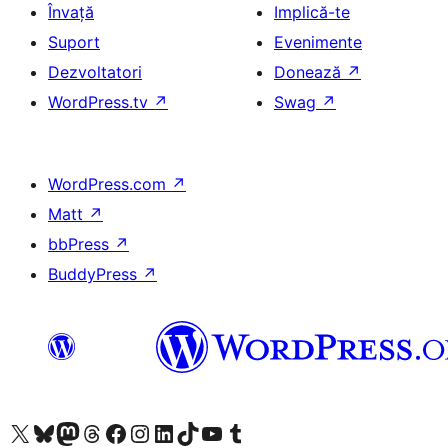
Învață
Implică-te
Suport
Evenimente
Dezvoltatori
Donează
↗
WordPress.tv
↗
Swag
↗
WordPress.com
↗
Matt
↗
bbPress
↗
BuddyPress
↗
Mergi la contul nostru X (fost Twitter)
Vizitează contul nostru Bluesky
Vizitează contul nostru Mastodon
Vizitează contul nostru Threads
Vizitează pagina noastră Facebook
Vizitează-ne pe Instagram
Vizitează-ne pe LinkedIn
Vizitează contul nostru TikTok
Vizitează canalul nostru YouTube
Vizitează contul nostru Tumblr