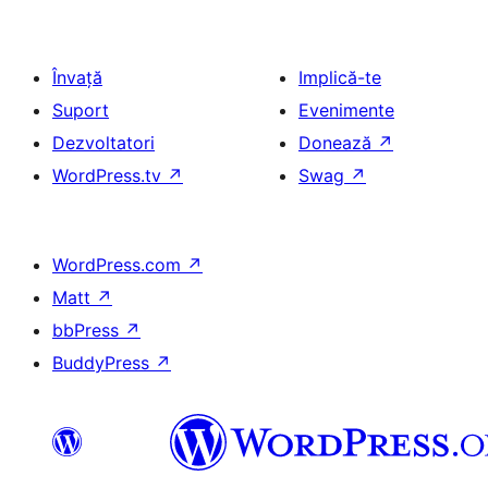
Învață
Implică-te
Suport
Evenimente
Dezvoltatori
Donează
↗
WordPress.tv
↗
Swag
↗
WordPress.com
↗
Matt
↗
bbPress
↗
BuddyPress
↗