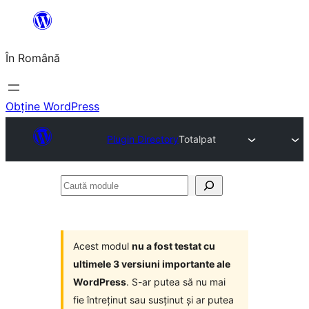
Sari
la
În Română
conținut
Obține WordPress
Plugin Directory
Totalpat
Caută
module
Acest modul
nu a fost testat cu
ultimele 3 versiuni importante ale
WordPress
. S-ar putea să nu mai
fie întreținut sau susținut și ar putea