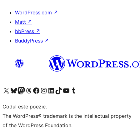
WordPress.com
↗
Matt
↗
bbPress
↗
BuddyPress
↗
Mergi la contul nostru X (fost Twitter)
Vizitează contul nostru Bluesky
Vizitează contul nostru Mastodon
Vizitează contul nostru Threads
Vizitează pagina noastră Facebook
Vizitează-ne pe Instagram
Vizitează-ne pe LinkedIn
Vizitează contul nostru TikTok
Vizitează canalul nostru YouTube
Vizitează contul nostru Tumblr
Codul este poezie.
The WordPress® trademark is the intellectual property
of the WordPress Foundation.